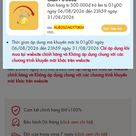
HSD:
Đơn hàng từ 500.000đ trở lên từ 01g00
ngày 06/08/2026 đến 23h59 ngày
Giảm 70.000đ
31/08/2026
Đơn hàng từ 500.000đ trở lên từ 01g00
ngày 06/08/2026 đến 23h59 ngày
AUB2SDAILY70KM
Mã:
Sao chép mã
31/08/2026
HSD:
Thời gian áp dụng mã khuyến mãi từ 01g00 ngày
AUB2SDAILY70KM
Sao chép mã
Mã:
06/08/2026 đến 23h59 ngày 31/08/2026
Chỉ áp dụng khi
HSD:
mua tại website chính hãng và Không áp dụng chung với các
chương trình khuyến mãi khác trên website
.
Thời gian áp dụng mã khuyến mãi từ 01g00 ngày 06/08/2026
đến 23h59 ngày 31/08/2026
Chỉ áp dụng khi mua tại website
chính hãng và Không áp dụng chung với các chương trình khuyến
mãi khác trên website
.
Cam kết chính hãng Biti's100%
Bảo hành 06 tháng (
click xem chi tiết
)
Đổi size trong vòng 7 ngày (
click xem chi tiết
)