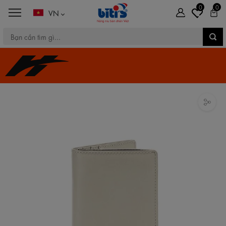
0
0
VN