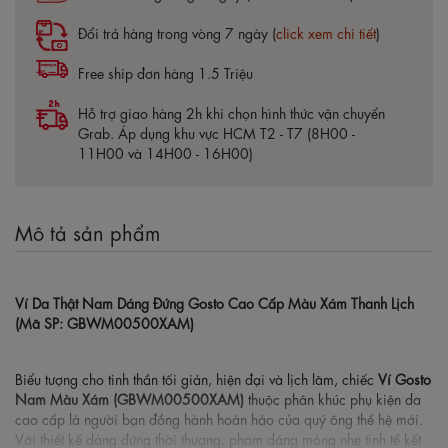
Đổi trả hàng trong vòng 7 ngày (
click xem chi tiết
)
Free ship đơn hàng 1.5 Triệu
Hỗ trợ giao hàng 2h khi chọn hình thức vận chuyển
Grab. Áp dụng khu vực HCM T2 - T7 (8H00 -
11H00 và 14H00 - 16H00)
Mô tả sản phẩm
Ví Da Thật Nam Dáng Đứng Gosto Cao Cấp Màu Xám Thanh Lịch
(Mã SP: GBWM00500XAM)
Biểu tượng cho tinh thần tối giản, hiện đại và lịch lãm, chiếc
Ví Gosto
Nam Màu Xám (GBWM00500XAM)
thuộc phân khúc phụ kiện da
cao cấp là người bạn đồng hành hoàn hảo của quý ông thế hệ mới.
Với thiết kế dáng đứng thời thượng, phom dáng mỏng nhẹ tinh tế kết