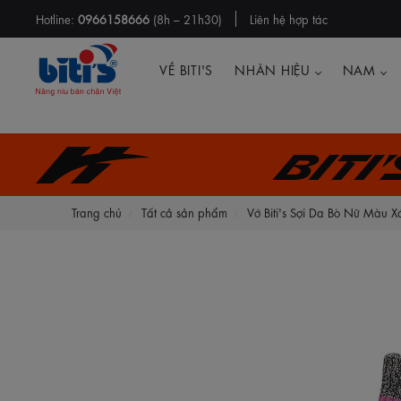
Hotline:
0966158666
(8h – 21h30)
Liên hệ hợp tác
VỀ BITI'S
NHÃN HIỆU
NAM
Biti
Trang chủ
Tất cả sản phẩm
Vớ Biti's Sợi Da Bò Nữ M