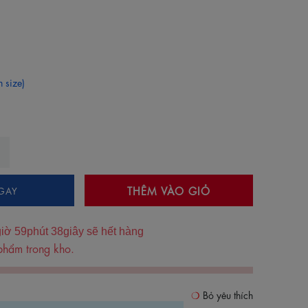
 size)
THÊM VÀO GIỎ
GAY
giờ
59
phút
38
giây sẽ hết hàng
phẩm trong kho.
Bỏ yêu thích