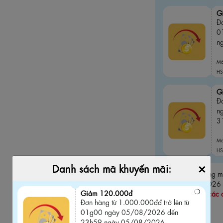
G
Đơ
0
n
M
HS
G
Đ
n
3
M
HS
×
Danh sách mã khuyến mãi:
Thời gian áp dụng
ngày 31/08/2026
Giảm 120.000đ
dụng chung với các 
Đơn hàng từ 1.000.000đđ trở lên từ
01g00 ngày 05/08/2026 đến
23h59 ngày 05/08/2026