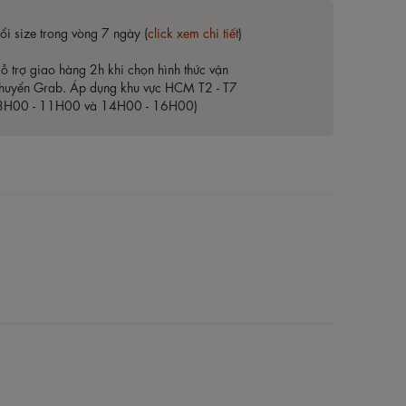
ổi size trong vòng 7 ngày (
click xem chi tiết
)
ỗ trợ giao hàng 2h khi chọn hình thức vận
huyển Grab. Áp dụng khu vực HCM T2 - T7
8H00 - 11H00 và 14H00 - 16H00)