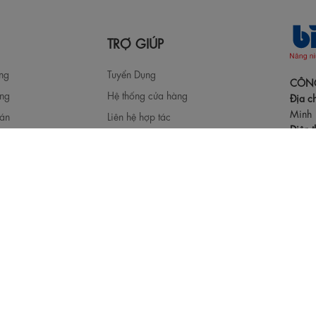
TRỢ GIÚP
àng
Tuyển Dụng
CÔNG
àng
Hệ thống cửa hàng
Địa ch
Minh
oán
Liên hệ hợp tác
Điện t
chọn Size
Q&A
Email
ize
đại lý 
ả
ành
Hotlin
Thời g
hàng thân thiết
Lễ, Tết
 thông tin khách
g
Giấy CNĐKDN: 0