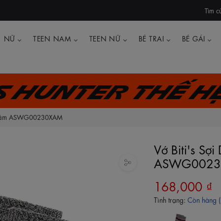
Tìm c
NỮ
TEEN NAM
TEEN NỮ
BÉ TRAI
BÉ GÁI
's Hunter thế h
àu Xám ASWG00230XAM
Vớ Biti's S
ASWG0023
168,000 ₫
Tình trạng:
Còn hàng 