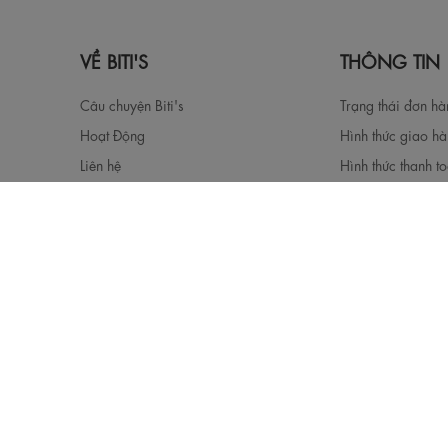
VỀ BITI'S
THÔNG TIN
Câu chuyện Biti's
Trạng thái đơn h
Hoạt Động
Hình thức giao h
Liên hệ
Hình thức thanh t
Hướng dẫn cách 
Chính sách đổi S
Chính sách đổi tr
Chính sách bảo h
Chính sách khách 
Chính sách bảo vệ
hàng
Điều khoản
Chính sách bảo mật
Hướng dẫn sử dụn