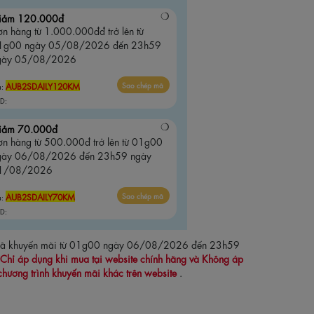
iảm 120.000đ
n hàng từ 1.000.000đđ trở lên từ
1g00 ngày 05/08/2026 đến 23h59
gày 05/08/2026
AUB2SDAILY120KM
Sao chép mã
ã:
D:
iảm 70.000đ
ơn hàng từ 500.000đ trở lên từ 01g00
gày 06/08/2026 đến 23h59 ngày
1/08/2026
AUB2SDAILY70KM
Sao chép mã
ã:
D:
 mã khuyến mãi từ 01g00 ngày 06/08/2026 đến 23h59
Chỉ áp dụng khi mua tại website chính hãng và Không áp
chương trình khuyến mãi khác trên website
.