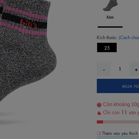
Xám
Kích thước:
(Cách chọn
25
MUA N
Còn khoảng
10
Chỉ còn
11
sản 
Thêm vào yêu thích