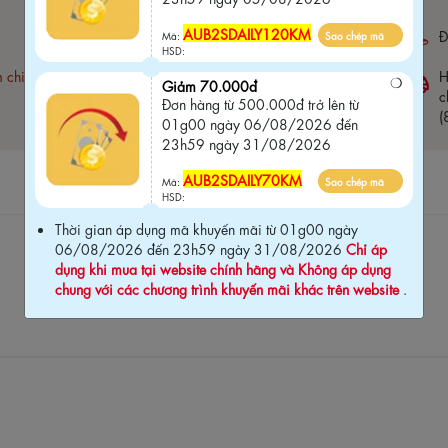
AUB2SDAILY120KM
Bảo hành 03 tháng (
click xem chi tiết
)
Đ
Mã:
Sao chép mã
HSD:
m chi
Free ship đơn hàng 1.5 Triệu
H
Giảm 70.000đ
c
Đơn hàng từ 500.000đ trở lên từ
(
01g00 ngày 06/08/2026 đến
23h59 ngày 31/08/2026
AUB2SDAILY70KM
Mã:
Sao chép mã
HSD:
Thời gian áp dụng mã khuyến mãi từ 01g00 ngày
06/08/2026 đến 23h59 ngày 31/08/2026
Chỉ áp
dụng khi mua tại website chính hãng và Không áp dụng
chung với các chương trình khuyến mãi khác trên website
.