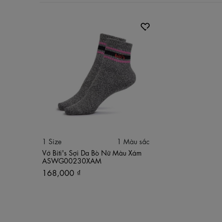
1 Size
1 Màu sắc
Vớ Biti's Sợi Da Bò Nữ Màu Xám
ASWG00230XAM
168,000 ₫