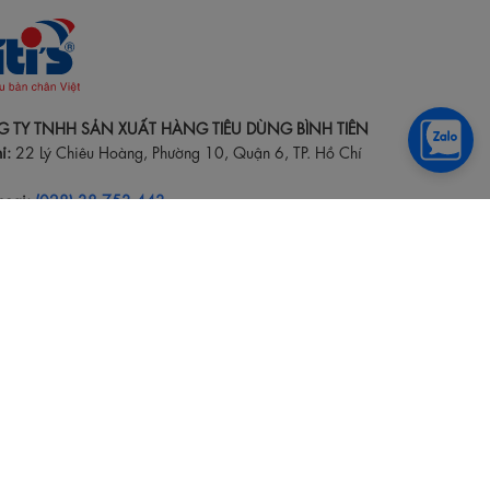
 TY TNHH SẢN XUẤT HÀNG TIÊU DÙNG BÌNH TIÊN
ỉ:
22 Lý Chiêu Hoàng, Phường 10, Quận 6, TP. Hồ Chí
hoại:
(028) 38 753 443
:Liên hệ các vấn đề về đơn hàng Online, kênh cửa hàng,
(offline) :
chamsockhachhang@bitis.com.vn
e:
0966158666
ian tư vấn:
8h – 21h30 các ngày trong tuần (trừ ngày
)
301340497 được cấp ngày 20/01/1992, được sửa đổi