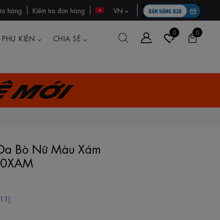
ửa hàng
Kiểm tra đơn hàng
VN
0
0
PHỤ KIỆN
CHIA SẺ
ệ mới
ợi Da Bò Nữ Màu Xám
0XAM
(11)