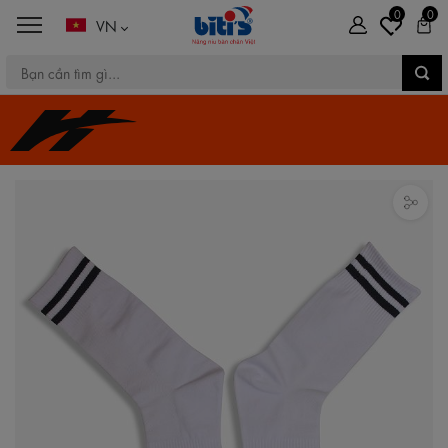
0
0
VN