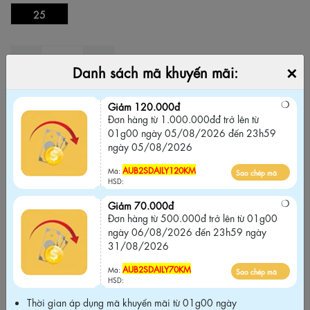
25
×
Danh sách mã khuyến mãi:
THÊM VÀO GIỎ
MUA NGAY
Giảm 120.000đ
Đơn hàng từ 1.000.000đđ trở lên từ
01g00 ngày 05/08/2026 đến 23h59
Thêm vào yêu thích
Bỏ yêu thích
ngày 05/08/2026
Giảm 120.000đ
AUB2SDAILY120KM
Mã:
Sao chép mã
Đơn hàng từ 1.000.000đđ trở lên từ 01g00
HSD:
ngày 05/08/2026 đến 23h59 ngày
05/08/2026
Giảm 70.000đ
Đơn hàng từ 500.000đ trở lên từ 01g00
ngày 06/08/2026 đến 23h59 ngày
AUB2SDAILY120KM
Sao chép mã
Mã:
31/08/2026
HSD:
AUB2SDAILY70KM
Mã:
Sao chép mã
Giảm 70.000đ
HSD:
Đơn hàng từ 500.000đ trở lên từ 01g00
ngày 06/08/2026 đến 23h59 ngày
Thời gian áp dụng mã khuyến mãi từ 01g00 ngày