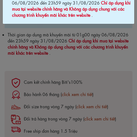
31/08/2026
06/08/2026 đến 23h59 ngày 31/08/2026
Chỉ áp dụng khi
mua tại website chính hãng và Không áp dụng chung với các
AUB2SDAILY70KM
Sao chép mã
Mã:
chương trình khuyến mãi khác trên website
.
HSD:
Thời gian áp dụng mã khuyến mãi từ 01g00 ngày 06/08/2026
đến 23h59 ngày 31/08/2026
Chỉ áp dụng khi mua tại website
chính hãng và Không áp dụng chung với các chương trình khuyến
mãi khác trên website
.
Cam kết chính hãng Biti's100%
Bảo hành 06 tháng (
click xem chi tiết
)
Đổi size trong vòng 7 ngày (
click xem chi tiết
)
Đổi trả hàng trong vòng 7 ngày (
click xem chi tiết
)
Free ship đơn hàng 1.5 Triệu