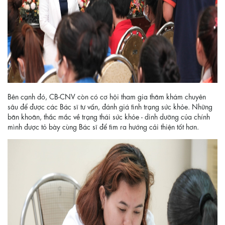
Bên cạnh đó, CB-CNV còn có cơ hội tham gia thăm khám chuyên
sâu để được các Bác sĩ tư vấn, đánh giá tình trạng sức khỏe. Những
băn khoăn, thắc mắc về trạng thái sức khỏe - dinh dưỡng của chính
mình được tỏ bày cùng Bác sĩ để tìm ra hướng cải thiện tốt hơn.