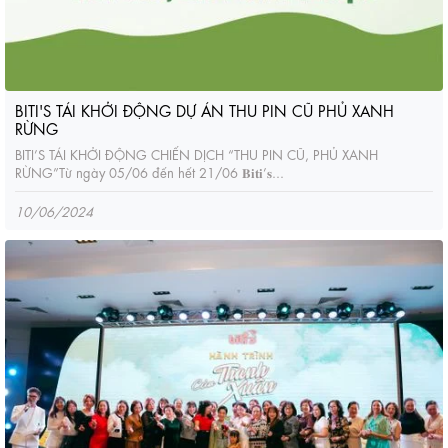
BITI'S TÁI KHỞI ĐỘNG DỰ ÁN THU PIN CŨ PHỦ XANH
RỪNG
BITI’S TÁI KHỞI ĐỘNG CHIẾN DỊCH “THU PIN CŨ, PHỦ XANH
RỪNG”‌Từ ngày 05/06 đến hết 21/06 𝐁𝐢𝐭𝐢’𝐬...
10/06/2024