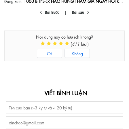
1000 BITI’S-ER HÀO HỨNG THAM GIA NGÀY HỘI KHOẺ ĐỂ HẠNH PHÚC
Đang xem:
Bài trước
Bài sau
Nội dung này có hữu ích không?
(
411
lượt)
Có
Không
VIẾT BÌNH LUẬN