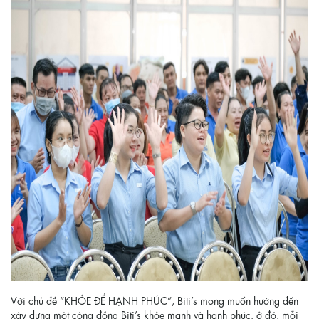
Với chủ đề “KHỎE ĐỂ HẠNH PHÚC”, Biti’s mong muốn hướng đến
xây dựng một cộng đồng Biti’s khỏe mạnh và hạnh phúc, ở đó, mỗi