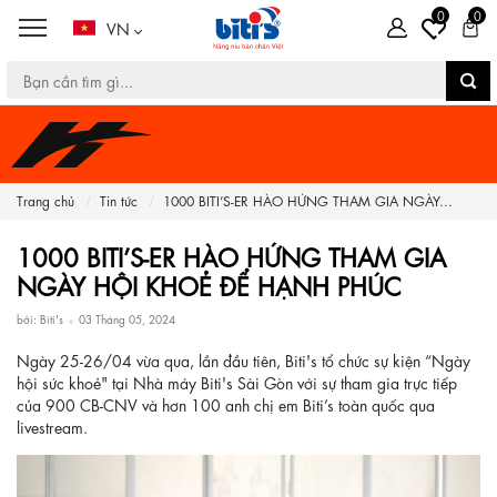
0
0
VN
Trang chủ
Tin tức
1000 BITI’S-ER HÀO HỨNG THAM GIA NGÀY...
1000 BITI’S-ER HÀO HỨNG THAM GIA
NGÀY HỘI KHOẺ ĐỂ HẠNH PHÚC
bởi: Biti's
03 Tháng 05, 2024
Ngày 25-26/04 vừa qua, lần đầu tiên, Biti's tổ chức sự kiện “Ngày
hội sức khoẻ" tại Nhà máy Biti's Sài Gòn với sự tham gia trực tiếp
của 900 CB-CNV và hơn 100 anh chị em Biti’s toàn quốc qua
livestream.