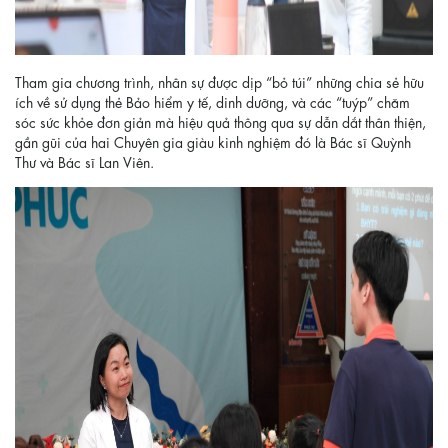
Tham gia chương trình, nhân sự được dịp “bỏ túi” những chia sẻ hữu
ích về sử dụng thẻ Bảo hiểm y tế, dinh dưỡng, và các “tuýp” chăm
sóc sức khỏe đơn giản mà hiệu quả thông qua sự dẫn dắt thân thiện,
gần gũi của hai Chuyên gia giàu kinh nghiệm đó là Bác sĩ Quỳnh
Thư và Bác sĩ Lan Viên.