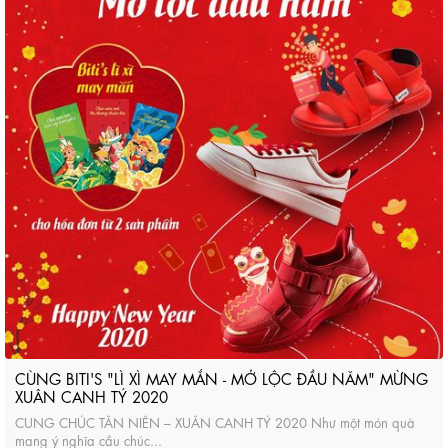
CÙNG BITI'S "LÌ XÌ MAY MẮN - MỞ LỘC ĐẦU NĂM" MỪNG
XUÂN CANH TÝ 2020
CUNG CHÚC TÂN NIÊN – XUÂN CANH TÝ 2020 Như một món quà
mang ý nghĩa cầu chúc...