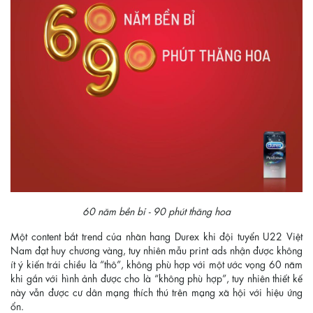
60 năm bền bỉ - 90 phút thăng hoa
Một content bắt trend của nhãn hang Durex khi đội tuyển U22 Việt
Nam đạt huy chương vàng, tuy nhiên mẫu print ads nhận được không
ít ý kiến trái chiều là “thô”, không phù hợp với một ước vọng 60 năm
khi gắn với hình ảnh được cho là “không phù hợp”, tuy nhiên thiết kế
này vẫn được cư dân mạng thích thú trên mạng xã hội với hiệu ứng
ổn.