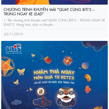
CHƯƠNG TRÌNH KHUYẾN MÃI "QUAY CÙNG BITI’S –
TRÚNG NGAY XE LEAD"
1. Tên chương trình khuyến mãi"QUAY CÙNG BITI’S – TRÚNG NGAY XE
LEAD"2. Hàng hoá, dịch vụ khuyến...
20/11/2019