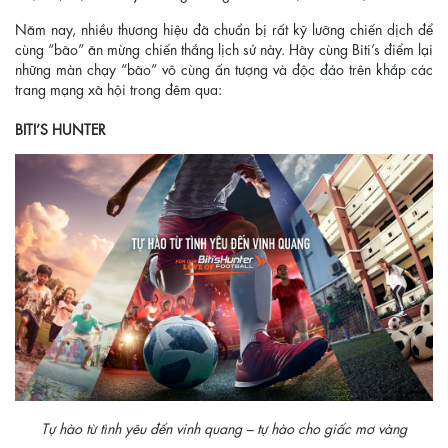
Năm nay, nhiều thương hiệu đã chuẩn bị rất kỹ lưỡng chiến dịch để
cùng “bão” ăn mừng chiến thắng lịch sử này. Hãy cùng Biti’s điểm lại
những màn chạy “bão” vô cùng ấn tượng và độc đáo trên khắp các
trang mạng xã hội trong đêm qua:
BITI’S HUNTER
Tự hào từ tình yêu đến vinh quang – tự hào cho giấc mơ vàng