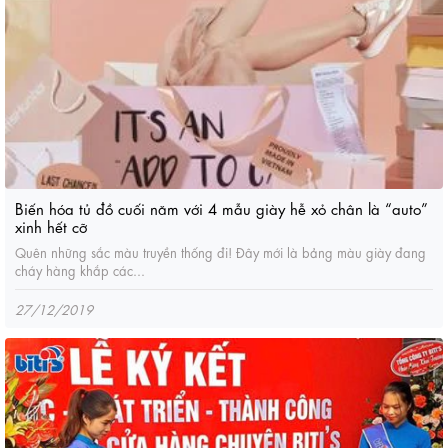
Biến hóa tủ đồ cuối năm với 4 mẫu giày hễ xỏ chân là “auto”
xinh hết cỡ
Quên những sắc màu truyền thống đi! Đây mới là bảng màu giày đang
cháy hàng khắp các...
27/12/2019