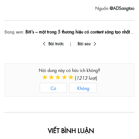
Nguồn
@ADSangtao
Biti’s – một trong 5 thương hiệu có content sáng tạo nhất chúc mừng u22 việt nam
Đang xem:
Bài trước
Bài sau
Nội dung này có hữu ích không?
(
1213
lượt)
Có
Không
VIẾT BÌNH LUẬN