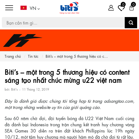
0
0
VN
Trang chủ
Tin tức
Biti’s – một trong 5 thương hiệu có c...
Biti’s – một trong 5 thương hiệu có content
sáng tạo nhất chúc mừng u22 việt nam
bởi: Biti's
11 Tháng 12, 2019
Đây là đánh giá được chúng tôi tổng hợp từ trang adsangtao.com,
một trong những website uy tín của giới quảng cáo.
Sau 60 năm chờ đợi, đội tuyển bóng đá U22 Việt Nam cuối cùng
đã đánh bại Indonesia trong trận chung kết tranh huy chương vàng
SEA Games 30 diễn ra trên đất khách Phillippins lúc 19h ngày
10/12, một tấm huy chương mà người hâm mộ đã chờ đợi từ rất lâu.