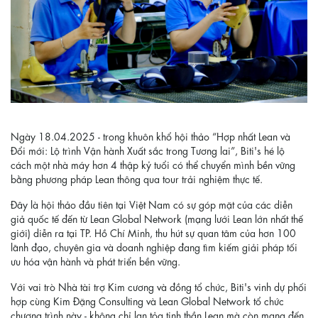
Ngày 18.04.2025 - trong khuôn khổ hội thảo “Hợp nhất Lean và
Đổi mới: Lộ trình Vận hành Xuất sắc trong Tương lai”, Biti's hé lộ
cách một nhà máy hơn 4 thập kỷ tuổi có thể chuyển mình bền vững
bằng phương pháp Lean thông qua tour trải nghiệm thực tế.
Đây là hội thảo đầu tiên tại Việt Nam có sự góp mặt của các diễn
giả quốc tế đến từ Lean Global Network (mạng lưới Lean lớn nhất thế
giới) diễn ra tại TP. Hồ Chí Minh, thu hút sự quan tâm của hơn 100
lãnh đạo, chuyên gia và doanh nghiệp đang tìm kiếm giải pháp tối
ưu hóa vận hành và phát triển bền vững.
Với vai trò Nhà tài trợ Kim cương và đồng tổ chức, Biti's vinh dự phối
hợp cùng Kim Đặng Consulting và Lean Global Network tổ chức
chương trình này - không chỉ lan tỏa tinh thần Lean mà còn mang đến