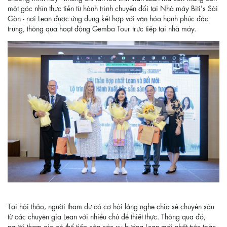
một góc nhìn thực tiễn từ hành trình chuyển đổi tại Nhà máy Biti's Sài
Gòn - nơi Lean được ứng dụng kết hợp với văn hóa hạnh phúc đặc
trưng, thông qua hoạt động Gemba Tour trực tiếp tại nhà máy.
Tại hội thảo, người tham dự có cơ hội lắng nghe chia sẻ chuyên sâu
từ các chuyên gia Lean với nhiều chủ đề thiết thực. Thông qua đó,
người tham gia có thể tiếp cận các xu hướng Lean mới nhất trên toàn