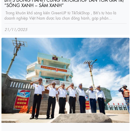
“SỐNG XANH – SẮM XANH”
Trong khuôn khổ sáng kiến GreenUP từ TikTokShop , Biti’s tự hào là
doanh nghiệp Việt Nam được lựa chọn đồng hành, góp phần...
21/11/2025