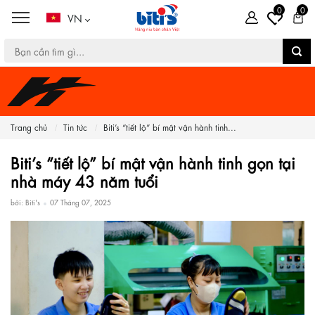
0
0
VN
Trang chủ
Tin tức
Biti’s “tiết lộ” bí mật vận hành tinh...
Biti’s “tiết lộ” bí mật vận hành tinh gọn tại
nhà máy 43 năm tuổi
bởi: Biti's
07 Tháng 07, 2025