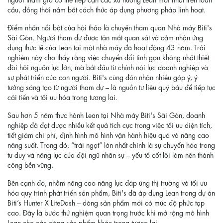
cầu, đồng thời nắm bắt cách thức áp dụng phương pháp linh hoạt.
Điểm nhấn nổi bật của hội thảo là chuyến tham quan Nhà máy Biti's
Sài Gòn. Người tham dự được tận mắt quan sát và cảm nhận ứng
dụng thực tế của Lean tại một nhà máy đã hoạt động 43 năm. Trải
nghiệm này cho thấy rằng việc chuyển đổi tinh gọn không nhất thiết
đòi hỏi nguồn lực lớn, mà bắt đầu từ chính nội lực doanh nghiệp và
sự phát triển của con người. Biti's cũng đón nhận nhiều góp ý, ý
tưởng sáng tạo từ người tham dự – là nguồn tư liệu quý báu để tiếp tục
cải tiến và tối ưu hóa trong tương lai.
Sau hơn 5 năm thực hành Lean tại Nhà máy Biti's Sài Gòn, doanh
nghiệp đã đạt được nhiều kết quả tích cực trong việc tối ưu diện tích,
tiết giảm chi phí, định hình mô hình vận hành hiệu quả và nâng cao
năng suất. Trong đó, “trái ngọt” lớn nhất chính là sự chuyển hóa trong
tư duy và năng lực của đội ngũ nhân sự – yếu tố cốt lõi làm nên thành
công bền vững.
Bên cạnh đó, nhằm nâng cao năng lực đáp ứng thị trường và tối ưu
hóa quy trình phát triển sản phẩm, Biti's đã áp dụng Lean trong dự án
Biti’s Hunter X LiteDash – dòng sản phẩm mới có mức độ phức tạp
cao. Đây là bước thử nghiệm quan trọng trước khi mở rộng mô hình
Lean cho các dòng sản phẩm khác trong tương lai.