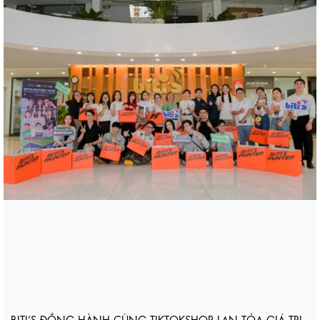
BITI’S ĐỒNG HÀNH CÙNG TIKTOKSHOP LAN TỎA GIÁ TRỊ