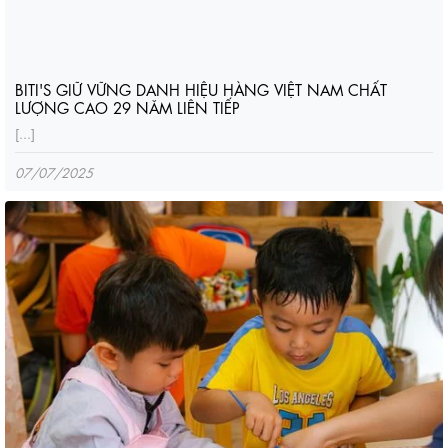
BITI'S GIỮ VỮNG DANH HIỆU HÀNG VIỆT NAM CHẤT
LƯỢNG CAO 29 NĂM LIÊN TIẾP
[...]
07/07/2025