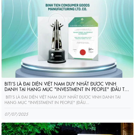
BITI’S LÀ ĐẠI DIỆN VIỆT NAM DUY NHẤT ĐƯỢC VINH
DANH TẠI HẠNG MỤC "INVESTMENT IN PEOPLE" (ĐẦU TƯ
VÀO CON NGƯỜI) - GIẢI THƯỞNG ASIA RESPONSIBLE
BITI’S LÀ ĐẠI DIỆN VIỆT NAM DUY NHẤT ĐƯỢC VINH DANH TẠI
ENTERPRISE AWARDS (AREA) 2025 🌍
HẠNG MỤC "INVESTMENT IN PEOPLE" (ĐẦU...
07/07/2025