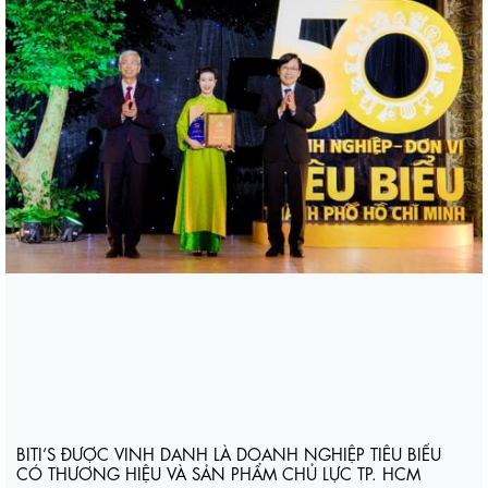
BITI’S ĐƯỢC VINH DANH LÀ DOANH NGHIỆP TIÊU BIỂU
CÓ THƯƠNG HIỆU VÀ SẢN PHẨM CHỦ LỰC TP. HCM