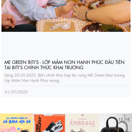
ME GREEN BITI'S - LỚP MẦM NON HẠNH PHÚC ĐẦU TIÊN
TẠI BITI'S CHÍNH THỨC KHAI TRƯƠNG
Sáng 23.03.2025, Biti’s chính thức hợp tác cùng ME Green khai trương
Lớp Mầm Non Hạnh Phúc mang...
01/07/2025