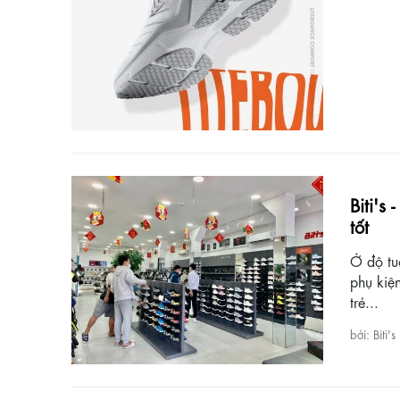
Biti's
tốt
Ở độ tu
phụ kiệ
trẻ...
bởi: Biti's