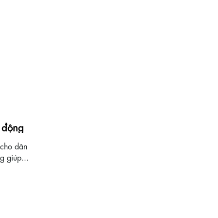
g động
y cho dân
g giúp...