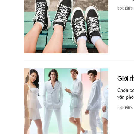
bởi: Biti's
Giới t
Chốn côn
văn phòn
bởi: Biti's