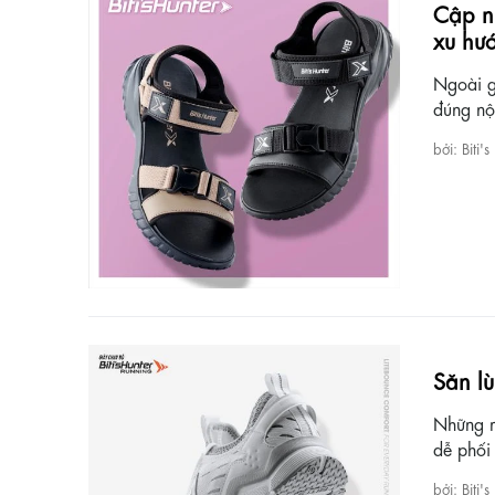
Cập n
xu hướ
Ngoài g
đúng nộ
bởi: Biti's
Săn lù
Những mẫ
dễ phối
bởi: Biti's