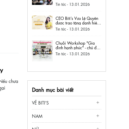
AI
Tin tức
- 13.01.2026
CEO Biti’s Vưu Lệ Quyên
được trao tặng danh hiệu
“Nữ doanh nhân Việt
Tin tức
- 13.01.2026
Nam tiêu biểu - Bông
hồng vàng 2025”
Chuỗi Workshop "Gia
đình hạnh phúc" - chủ đề
"Đồng hành chuyển hoá" -
Tin tức
- 13.01.2026
Khi yêu thương được trao
đi bằng sự thấu hiểu.
ay
 Nếu chưa
gại
Danh mục bài viết
VỀ BITI'S
NAM
NỮ