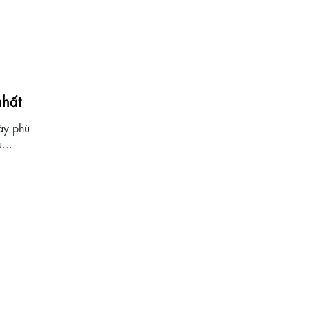
nhất
iày phù
...