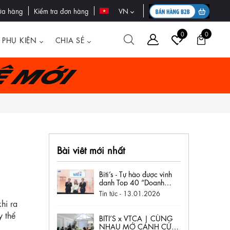
ửa hàng
Kiểm tra đơn hàng
VN
0
0
PHỤ KIỆN
CHIA SẺ
ệ mới
Bài viêt mới nhất
Biti’s - Tự hào được vinh
danh Top 40 “Doanh
nghiệp vì Cộng đồng” tại
Tin tức
- 13.01.2026
Saigon Times CSR 2025
hi ra
y thể
BITI’S x VTCA | CÙNG
NHAU MỞ CÁNH CỬA