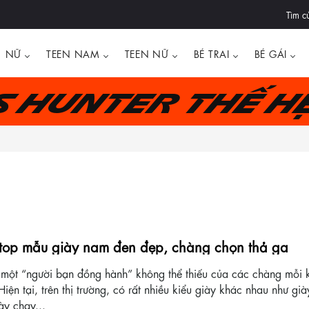
Tìm c
NỮ
TEEN NAM
TEEN NỮ
BÉ TRAI
BÉ GÁI
's Hunter thế h
 top mẫu giày nam đen đẹp, chàng chọn thả ga
 một “người bạn đồng hành” không thể thiếu của các chàng mỗi k
iện tại, trên thị trường, có rất nhiều kiểu giày khác nhau như già
ày chạy...