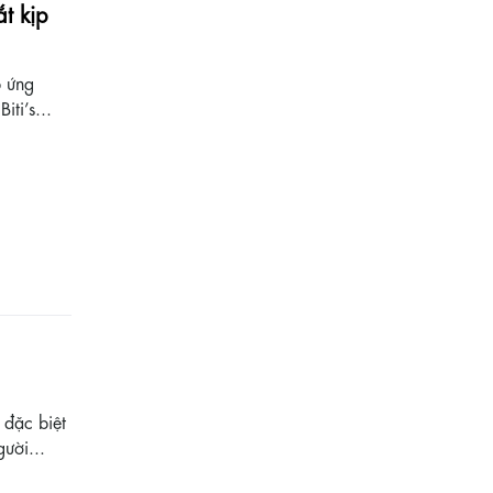
t kịp
p ứng
ti’s...
 đặc biệt
ười...