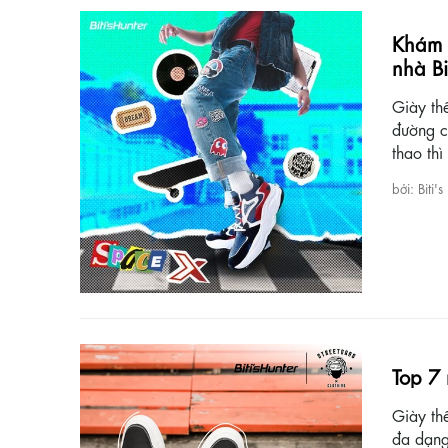
Khám 
nhà Bit
Giày th
đường c
thao thì 
bởi: Biti's
Top 7 
Giày thể
đa dạng