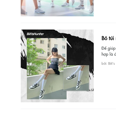
Bỏ túi
Để giúp
hợp là đ
bởi: Biti's