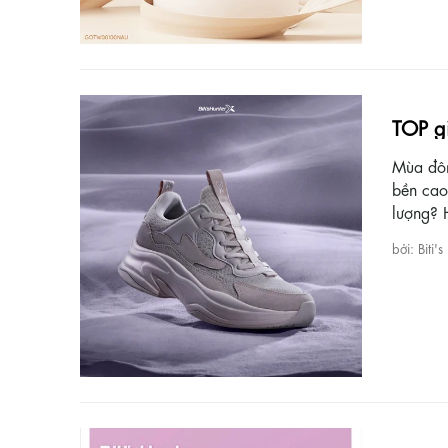
TOP g
Mùa đôn
bền cao
lượng? 
bởi: Biti's