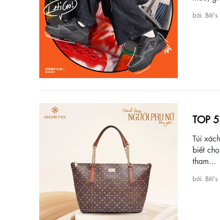
bởi: Biti's
TOP 5 
Túi xác
biết ch
tham...
bởi: Biti's