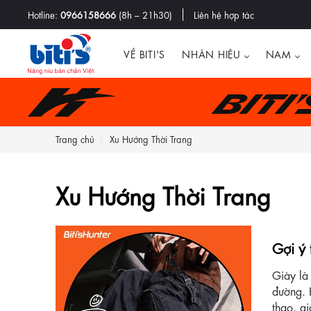
Hotline:
0966158666
(8h – 21h30)
Liên hệ hợp tác
VỀ BITI'S
NHÃN HIỆU
NAM
Biti
Trang chủ
Xu Hướng Thời Trang
Xu Hướng Thời Trang
Gợi ý
Giày là
đường. H
thao, gi