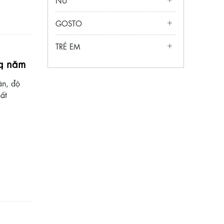
GOSTO
TRẺ EM
ng năm
ân, độ
ất