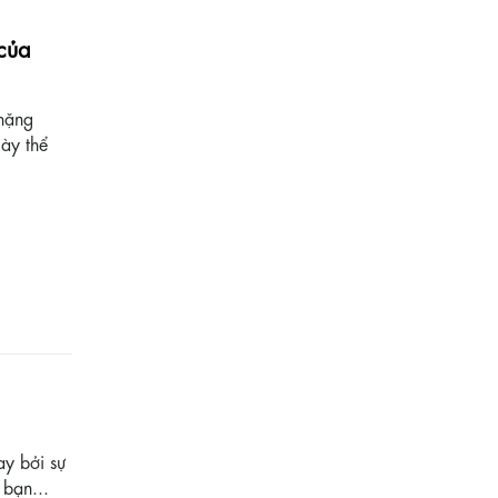
của
chặng
ày thể
ay bởi sự
bạn...