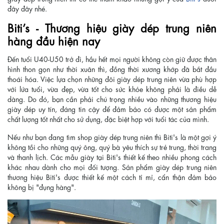
đây đây nhé.
Biti’s - Thương hiệu giày dép trung niên
hàng đầu hiện nay
Đến tuổi U40-U50 trở đi, hầu hết mọi người không còn giữ được thân
hình thon gọn như thời xuân thì, đồng thời xương khớp đã bắt đầu
thoái hóa. Việc lựa chọn những đôi giày dép trung niên vừa phù hợp
với lứa tuổi, vừa đẹp, vừa tốt cho sức khỏe không phải là điều dễ
dàng. Do đó, bạn cần phải chú trọng nhiều vào những thương hiệu
giày dép uy tín, đáng tin cậy để đảm bảo có được một sản phẩm
chất lượng tốt nhất cho sử dụng, đặc biệt hợp với tuổi tác của mình.
Nếu như bạn đang tìm shop giày dép trung niên thì Biti's là một gợi ý
không tồi cho những quý ông, quý bà yêu thích sự trẻ trung, thời trang
và thanh lịch. Các mẫu giày tại Biti's thiết kế theo nhiều phong cách
khác nhau dành cho mọi đối tượng. Sản phẩm giày dép trung niên
thương hiệu Biti's được thiết kế một cách tỉ mỉ, cẩn thận đảm bảo
không bị "đụng hàng".