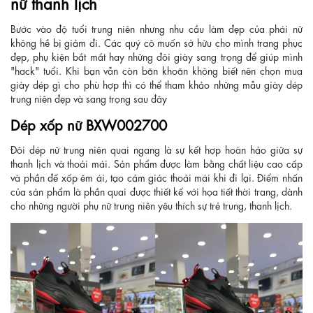
nữ thanh lịch
Bước vào độ tuổi trung niên nhưng nhu cầu làm đẹp của phái nữ
không hề bị giảm đi. Các quý cô muốn sở hữu cho mình trang phục
đẹp, phụ kiện bắt mắt hay những đôi giày sang trọng để giúp mình
"hack" tuổi. Khi bạn vẫn còn băn khoăn không biết nên chọn mua
giày dép gì cho phù hợp thì có thể tham khảo những mẫu giày dép
trung niên đẹp và sang trọng sau đây
Dép xốp nữ BXW002700
Đôi dép nữ trung niên quai ngang là sự kết hợp hoàn hảo giữa sự
thanh lịch và thoải mái. Sản phẩm được làm bằng chất liệu cao cấp
và phần đế xốp êm ái, tạo cảm giác thoải mái khi đi lại. Điểm nhấn
của sản phẩm là phần quai được thiết kế với họa tiết thời trang, dành
cho những người phụ nữ trung niên yêu thích sự trẻ trung, thanh lịch.