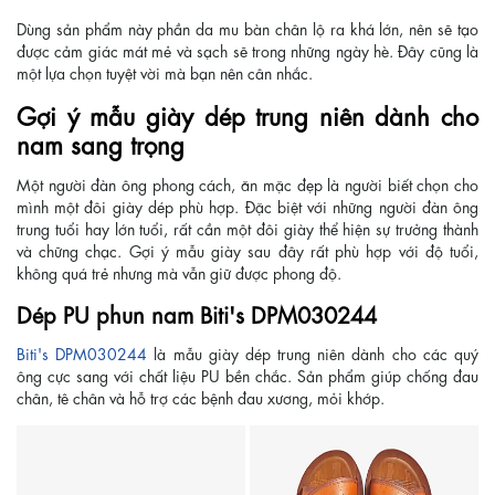
Dùng sản phẩm này phần da mu bàn chân lộ ra khá lớn, nên sẽ tạo
được cảm giác mát mẻ và sạch sẽ trong những ngày hè. Đây cũng là
một lựa chọn tuyệt vời mà bạn nên cân nhắc.
Gợi ý mẫu giày dép trung niên dành cho
nam sang trọng
Một người đàn ông phong cách, ăn mặc đẹp là người biết chọn cho
mình một đôi giày dép phù hợp. Đặc biệt với những người đàn ông
trung tuổi hay lớn tuổi, rất cần một đôi giày thể hiện sự trưởng thành
và chững chạc. Gợi ý mẫu giày sau đây rất phù hợp với độ tuổi,
không quá trẻ nhưng mà vẫn giữ được phong độ.
Dép PU phun nam Biti's DPM030244
Biti's DPM030244
là mẫu giày dép trung niên dành cho các quý
ông cực sang với chất liệu PU bền chắc. Sản phẩm giúp chống đau
chân, tê chân và hỗ trợ các bệnh đau xương, mỏi khớp.