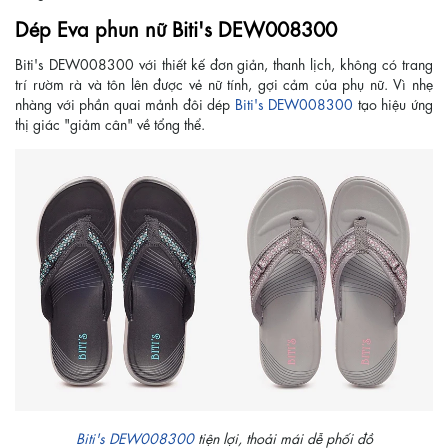
Dép Eva phun nữ Biti's DEW008300
Biti's DEW008300 với thiết kế đơn giản, thanh lịch, không có trang
trí rườm rà và tôn lên được vẻ nữ tính, gợi cảm của phụ nữ. Vì nhẹ
nhàng với phần quai mảnh đôi dép
Biti's DEW008300
tạo hiệu ứng
thị giác "giảm cân" về tổng thể.
Biti's DEW008300
tiện lợi, thoải mái dễ phối đồ