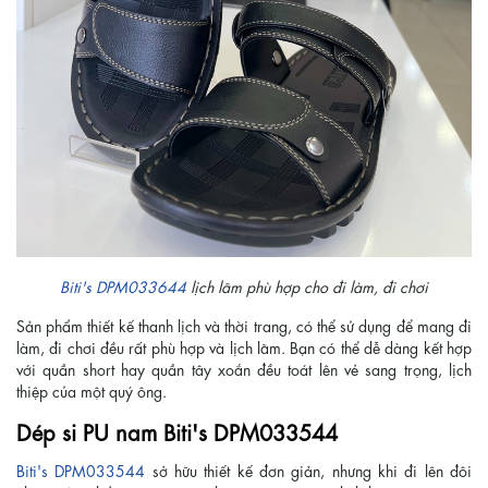
Biti's DPM033644
lịch lãm phù hợp cho đi làm, đi chơi
Sản phẩm thiết kế thanh lịch và thời trang, có thể sử dụng để mang đi
làm, đi chơi đều rất phù hợp và lịch lãm. Bạn có thể dễ dàng kết hợp
với quần short hay quần tây xoắn đều toát lên vẻ sang trọng, lịch
thiệp của một quý ông.
Dép si PU nam Biti's DPM033544
Biti's DPM033544
sở hữu thiết kế đơn giản, nhưng khi đi lên đôi