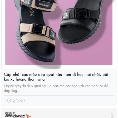
Cập nhật các mẫu dép quai hậu nam đi học mới nhất, bắt
kịp xu hướng thời trang
Ngoài giày thì dép quai hậu là item mà các học sinh cần phải có để
đáp ứng...
25/09/2023