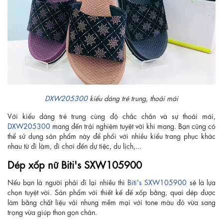
DXW205300
kiểu dáng trẻ trung, thoải mái
Với kiểu dáng trẻ trung cùng độ chắc chắn và sự thoải mái,
DXW205300
mang đến trải nghiệm tuyệt vời khi mang. Bạn cũng có
thể sử dụng sản phẩm này để phối với nhiều kiểu trang phục khác
nhau từ đi làm, đi chơi đến dự tiệc, du lịch,...
Dép xốp nữ Biti's SXW105900
Nếu bạn là người phải đi lại nhiều thì
Biti's SXW105900
sẽ là lựa
chọn tuyệt vời. Sản phẩm với thiết kế đế xốp bằng, quai dép được
làm bằng chất liệu vải nhung mềm mại với tone màu đỏ vừa sang
trọng vừa giúp thon gọn chân.