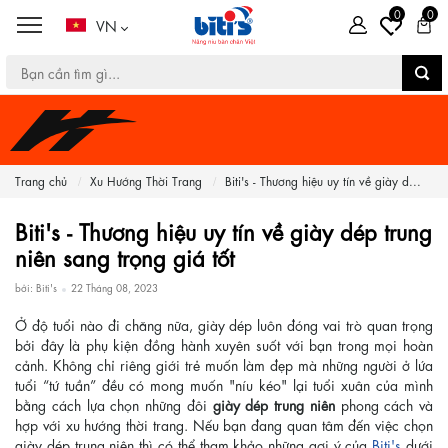
0
0
VN
Trang chủ
Xu Hướng Thời Trang
Biti's - Thương hiệu uy tín về giày d...
Biti's - Thương hiệu uy tín về giày dép trung
niên sang trọng giá tốt
bởi: Biti's
22 Tháng 08, 2023
Ở độ tuổi nào đi chăng nữa, giày dép luôn đóng vai trò quan trọng
bởi đây là phụ kiện đồng hành xuyên suốt với bạn trong mọi hoàn
cảnh. Không chỉ riêng giới trẻ muốn làm đẹp mà những người ở lứa
tuổi “tứ tuần” đều có mong muốn "níu kéo" lại tuổi xuân của mình
bằng cách lựa chọn những đôi
giày dép trung niên
phong cách và
hợp với xu hướng thời trang. Nếu bạn đang quan tâm đến việc chọn
giày dép trung niên thì có thể tham khảo những gợi ý của
Biti's
dưới