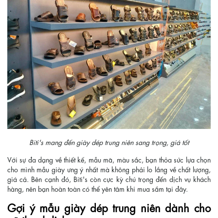
Biti's mang đến giày dép trung niên sang trọng, giá tốt
Với sự đa dạng về thiết kế, mẫu mã, màu sắc, bạn thỏa sức lựa chọn
cho mình mẫu giày ưng ý nhất mà không phải lo lắng về chất lượng,
giá cả. Bên cạnh đó, Biti's còn cực kỳ chú trọng đến dịch vụ khách
hàng, nên bạn hoàn toàn có thể yên tâm khi mua sắm tại đây.
Gợi ý mẫu giày dép trung niên dành cho