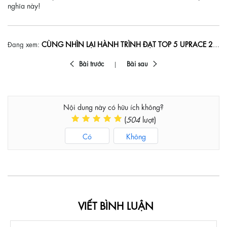
nghĩa này!
CÙNG NHÌN LẠI HÀNH TRÌNH ĐẠT TOP 5 UPRACE 2023 ĐẦY ẤN TƯỢNG CỦA BITI'S
Đang xem:
Bài trước
Bài sau
Nội dung này có hữu ích không?
(
504
lượt)
Có
Không
VIẾT BÌNH LUẬN