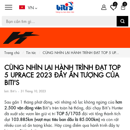
0
0
VN
Trang chủ
Tin tức
CÙNG NHÌN LẠI HÀNH TRÌNH ĐẠT TOP 5 UP...
CÙNG NHÌN LẠI HÀNH TRÌNH ĐẠT TOP
5 UPRACE 2023 ĐẦY ẤN TƯỢNG CỦA
BITI'S
bởi: Biti's
31 Tháng 10, 2023
Sau gần 1 tháng phát động, với những nỗ lực không ngừng của
hơn
2.500 vận động viên
Biti's trên toàn hệ thống, đội chạy Biti's Hunter
đã xuất sắc vươn lên giữ vị trí
TOP 5/1705
đội với tổng thành tích
đạt
103.885km (vượt mục tiêu ban đầu là 85.000km)
và còn rất
nhiều con số ấn tượng khác. Hãy cũng điểm qua hành trình đầy tự