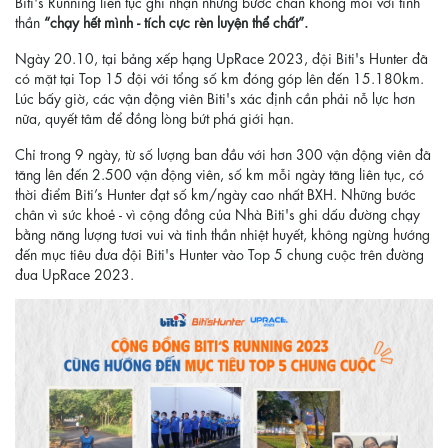
Biti's Running liên tục ghi nhận những bước chân không mỏi với tinh
thần
“chạy hết mình - tích cực rèn luyện thể chất”.
Ngày 20.10, tại bảng xếp hạng UpRace 2023, đội Biti's Hunter đã
có mặt tại Top 15 đội với tổng số km đóng góp lên đến 15.180km.
Lúc bấy giờ, các vận động viên Biti's xác định cần phải nỗ lực hơn
nữa, quyết tâm để đồng lòng bứt phá giới hạn.
Chỉ trong 9 ngày, từ số lượng ban đầu với hơn 300 vận động viên đã
tăng lên đến 2.500 vận động viên, số km mỗi ngày tăng liên tục, có
thời điểm Biti’s Hunter đạt số km/ngày cao nhất BXH. Những bước
chân vì sức khoẻ - vì cộng đồng của Nhà Biti's ghi dấu đường chạy
bằng năng lượng tươi vui và tinh thần nhiệt huyết, không ngừng hướng
đến mục tiêu đưa đội Biti's Hunter vào Top 5 chung cuộc trên đường
đua UpRace 2023.