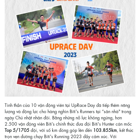
Tinh thần của 10 vận động viên tại UpRace Day đã tiếp thêm năng
lượng và động lực cho hàng nghìn Biti's Runners tại “sân nhà" trong
ngày Chủ nhật nhân đôi. Bằng những nỗ lực không ngừng, hơn
2.500 vận động viên Biti’s chính thức đưa đội Biti's Hunter cán mốc
Top 5/1705
đội, với số km đóng góp lên đến
103.855km
, kết thúc
trọn vẹn đường chạy Biti's Running 2023 đầy cảm xúc. Với