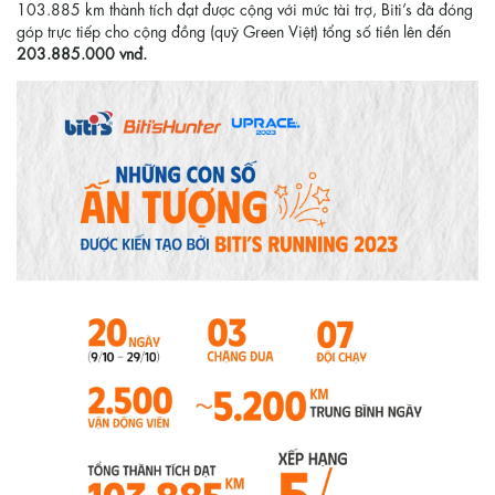
103.885 km thành tích đạt được cộng với mức tài trợ, Biti’s đã đóng
góp trực tiếp cho cộng đồng (quỹ Green Việt) tổng số tiền lên đến
203.885.000 vnđ.