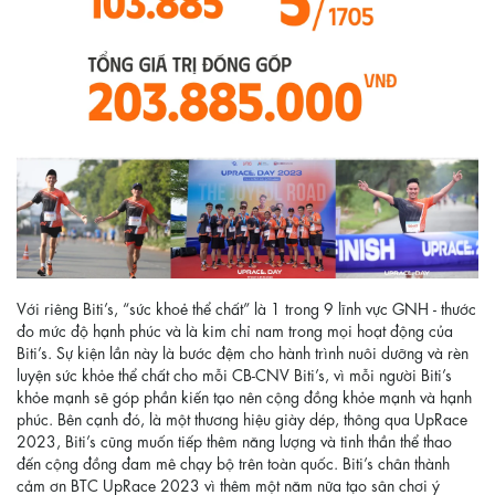
Với riêng Biti’s, “sức khoẻ thể chất” là 1 trong 9 lĩnh vực GNH - thước
đo mức độ hạnh phúc và là kim chỉ nam trong mọi hoạt động của
Biti’s. Sự kiện lần này là bước đệm cho hành trình nuôi dưỡng và rèn
luyện sức khỏe thể chất cho mỗi CB-CNV Biti’s, vì mỗi người Biti’s
khỏe mạnh sẽ góp phần kiến tạo nên cộng đồng khỏe mạnh và hạnh
phúc. Bên cạnh đó, là một thương hiệu giày dép, thông qua UpRace
2023, Biti’s cũng muốn tiếp thêm năng lượng và tinh thần thể thao
đến cộng đồng đam mê chạy bộ trên toàn quốc. Biti’s chân thành
cảm ơn BTC UpRace 2023 vì thêm một năm nữa tạo sân chơi ý