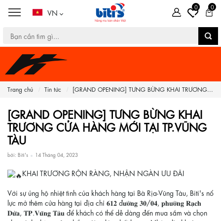
0
0
VN
Trang chủ
Tin tức
[GRAND OPENING] TƯNG BỪNG KHAI TRƯƠNG...
[GRAND OPENING] TƯNG BỪNG KHAI
TRƯƠNG CỬA HÀNG MỚI TẠI TP.VŨNG
TÀU
bởi: Biti's
14 Tháng 04, 2023
KHAI TRƯƠNG RỘN RÀNG, NHẬN NGÀN ƯU ĐÃI
Với sự ủng hộ nhiệt tình của khách hàng tại Bà Rịa-Vũng Tàu, Biti's nổ
lực mở thêm cửa hàng tại địa chỉ 𝟔𝟏𝟐 đ𝐮̛𝐨̛̀𝐧𝐠 𝟑𝟎/𝟎𝟒, 𝐩𝐡𝐮̛𝐨̛̀𝐧𝐠 𝐑𝐚̣𝐜𝐡
𝐃𝐮̛̀𝐚, 𝐓𝐏.𝐕𝐮̃𝐧𝐠 𝐓𝐚̀𝐮 để khách có thể dễ dàng đến mua sắm và chọn