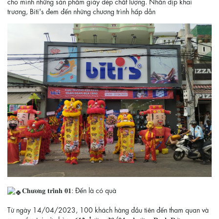
cho mình những sản phẩm giày dép chất lượng. Nhân dịp khai
trương, Biti's đem đến những chương trình hấp dẫn
𝐂𝐡𝐮̛𝐨̛𝐧𝐠 𝐭𝐫𝐢̀𝐧𝐡 𝟎𝟏: Đến là có quà
Từ ngày 14/04/2023, 100 khách hàng đầu tiên đến tham quan và