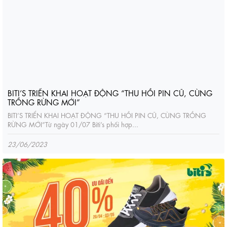
BITI’S TRIỂN KHAI HOẠT ĐỘNG “THU HỒI PIN CŨ, CÙNG
TRỒNG RỪNG MỚI”
BITI’S TRIỂN KHAI HOẠT ĐỘNG “THU HỒI PIN CŨ, CÙNG TRỒNG
RỪNG MỚI”‌Từ ngày 01/07 Biti’s phối hợp...
23/06/2023