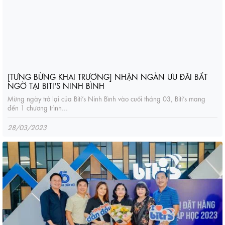
[TƯNG BỪNG KHAI TRƯƠNG] NHẬN NGÀN ƯU ĐÃI BẤT
NGỜ TẠI BITI'S NINH BÌNH
Mừng ngày trở lại của Biti’s Ninh Bình vào cuối tháng 03, Biti’s mang
đến 1 chương trình...
28/03/2023