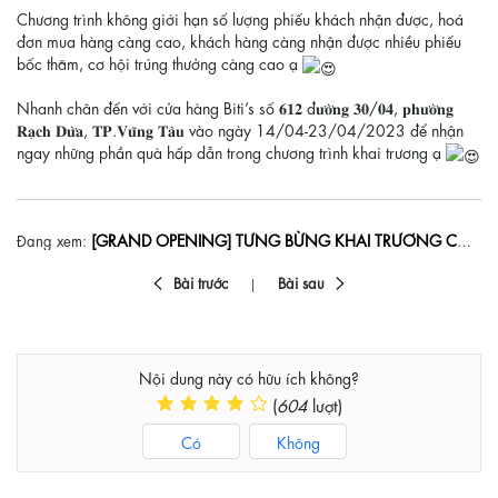
Chương trình không giới hạn số lượng phiếu khách nhận được, hoá
đơn mua hàng càng cao, khách hàng càng nhận được nhiều phiếu
bốc thăm, cơ hội trúng thưởng càng cao ạ
Nhanh chân đến với cửa hàng Biti’s số 𝟔𝟏𝟐 đ𝐮̛𝐨̛̀𝐧𝐠 𝟑𝟎/𝟎𝟒, 𝐩𝐡𝐮̛𝐨̛̀𝐧𝐠
𝐑𝐚̣𝐜𝐡 𝐃𝐮̛̀𝐚, 𝐓𝐏.𝐕𝐮̃𝐧𝐠 𝐓𝐚̀𝐮 vào ngày 14/04-23/04/2023 để nhận
ngay những phần quà hấp dẫn trong chương trình khai trương ạ
[GRAND OPENING] TƯNG BỪNG KHAI TRƯƠNG CỬA HÀNG MỚI TẠI TP.VŨNG TÀU
Đang xem:
Bài trước
Bài sau
Nội dung này có hữu ích không?
(
604
lượt)
Có
Không