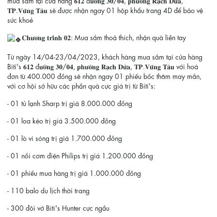
mua sắm tại cửa hàng 𝟔𝟏𝟐 đ𝐮̛𝐨̛̀𝐧𝐠 𝟑𝟎/𝟎𝟒, 𝐩𝐡𝐮̛𝐨̛̀𝐧𝐠 𝐑𝐚̣𝐜𝐡 𝐃𝐮̛̀𝐚,
𝐓𝐏.𝐕𝐮̃𝐧𝐠 𝐓𝐚̀𝐮 sẽ được nhận ngay 01 hộp khẩu trang 4D để bảo vệ
sức khoẻ
𝐂𝐡𝐮̛𝐨̛𝐧𝐠 𝐭𝐫𝐢̀𝐧𝐡 𝟎𝟐: Mua sắm thoả thích, nhận quà liền tay
Từ ngày 14/04-23/04/2023, khách hàng mua sắm tại cửa hàng
Biti's 𝟔𝟏𝟐 đ𝐮̛𝐨̛̀𝐧𝐠 𝟑𝟎/𝟎𝟒, 𝐩𝐡𝐮̛𝐨̛̀𝐧𝐠 𝐑𝐚̣𝐜𝐡 𝐃𝐮̛̀𝐚, 𝐓𝐏.𝐕𝐮̃𝐧𝐠 𝐓𝐚̀𝐮 với hoá
đơn từ 400.000 đồng sẽ nhận ngay 01 phiếu bốc thăm may mắn,
với cơ hội sở hữu các phần quà cực giá trị từ Biti's:
- 01 tủ lạnh Sharp trị giá 8.000.000 đồng
- 01 loa kéo trị giá 3.500.000 đồng
- 01 lò vi sóng trị giá 1.700.000 đồng
- 01 nồi cơm điện Philips trị giá 1.200.000 đồng
- 01 phiếu mua hàng trị giá 1.000.000 đồng
- 110 balo du lịch thời trang
- 300 đôi vớ Biti's Hunter cực ngầu