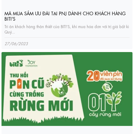
MÃ MUA SẮM ƯU ĐÃI TẠI PNJ DÀNH CHO KHÁCH HÀNG
BITI'S
Tri ân khách hàng thân thiết của BITI'S, khi mua hóa đơn với trị giá bất kì
Quý...
27/06/2023