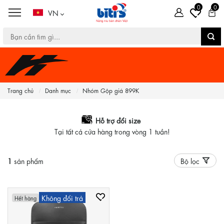
0
0
VN
Trang chủ
Danh mục
Nhóm Gộp giá 899K
Hỗ trợ đổi size
Tại tất cả cửa hàng trong vòng 1 tuần!
1
sản phẩm
Bộ lọc
Không đổi trả
Hết hàng