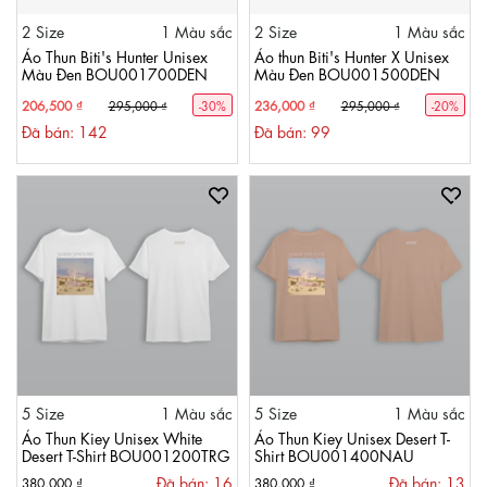
2 Size
1 Màu sắc
2 Size
1 Màu sắc
Áo Thun Biti's Hunter Unisex
Áo thun Biti's Hunter X Unisex
Màu Đen BOU001700DEN
Màu Đen BOU001500DEN
206,500 ₫
236,000 ₫
295,000 ₫
-30%
295,000 ₫
-20%
Đã bán: 142
Đã bán: 99
5 Size
1 Màu sắc
5 Size
1 Màu sắc
Áo Thun Kiey Unisex White
Áo Thun Kiey Unisex Desert T-
Desert T-Shirt BOU001200TRG
Shirt BOU001400NAU
Đã bán: 16
Đã bán: 13
380,000 ₫
380,000 ₫