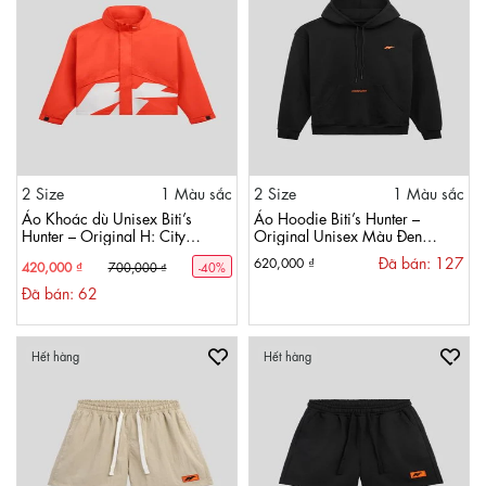
2 Size
1 Màu sắc
2 Size
1 Màu sắc
Áo Khoác dù Unisex Biti’s
Áo Hoodie Biti’s Hunter –
Hunter – Original H: City
Original Unisex Màu Đen
Windbreaker Unisex Màu Cam
ACMH00600DEN
Đã bán: 127
620,000 ₫
420,000 ₫
700,000 ₫
-40%
ACMH00400CAM
Đã bán: 62
Hết hàng
Hết hàng