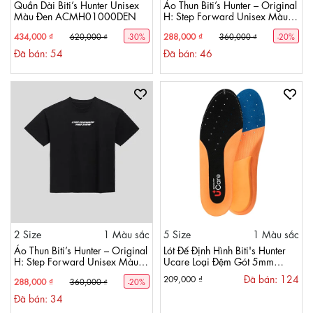
Quần Dài Biti’s Hunter Unisex
Áo Thun Biti’s Hunter – Original
Màu Đen ACMH01000DEN
H: Step Forward Unisex Màu
Trắng ACMH00100TRG
434,000 ₫
288,000 ₫
620,000 ₫
-30%
360,000 ₫
-20%
Đã bán: 54
Đã bán: 46
2 Size
1 Màu sắc
5 Size
1 Màu sắc
Áo Thun Biti’s Hunter – Original
Lót Đế Định Hình Biti's Hunter
H: Step Forward Unisex Màu
Ucare Loại Đệm Gót 5mm
Đen ACMH00100DEN
HAIU00300
Đã bán: 124
209,000 ₫
288,000 ₫
360,000 ₫
-20%
Đã bán: 34