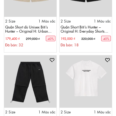
2 Size
1 Màu sắc
2 Size
1 Màu sắc
Quần Short dù Unisex Biti’s
Quần Short Biti’s Hunter –
Hunter – Original H: Urban
Original H: Everyday Shorts
Shorts Unisex Màu Kem
Unisex Màu Đen
179,400 ₫
192,000 ₫
299,000 ₫
-40%
320,000 ₫
-40%
ACMH00700KEM
ACMH00900DEN
Đã bán: 32
Đã bán: 18
2 Size
1 Màu sắc
2 Size
1 Màu sắc