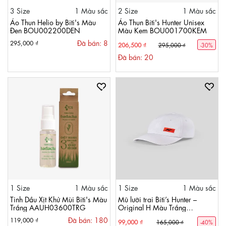
3 Size
1 Màu sắc
2 Size
1 Màu sắc
Áo Thun Helio by Biti's Màu
Áo Thun Biti's Hunter Unisex
Đen BOU002200DEN
Màu Kem BOU001700KEM
Đã bán: 8
295,000 ₫
206,500 ₫
295,000 ₫
-30%
Đã bán: 20
1 Size
1 Màu sắc
1 Size
1 Màu sắc
Tinh Dầu Xịt Khử Mùi Biti's Màu
Mũ lưỡi trai Biti’s Hunter –
Trắng AAUH03600TRG
Original H Màu Trắng
AHUH00010TRG
Đã bán: 180
119,000 ₫
99,000 ₫
165,000 ₫
-40%