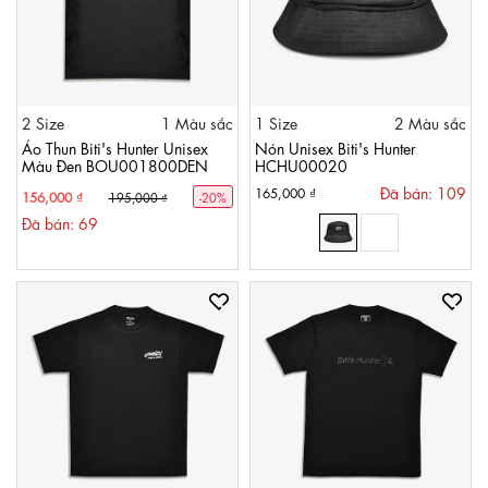
2 Size
1 Màu sắc
1 Size
2 Màu sắc
Áo Thun Biti's Hunter Unisex
Nón Unisex Biti's Hunter
Màu Đen BOU001800DEN
HCHU00020
Đã bán: 109
165,000 ₫
156,000 ₫
195,000 ₫
-20%
Đã bán: 69