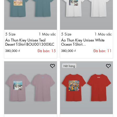
5 Size
1 Màu sắc
5 Size
1 Màu sắc
Áo Thun Kiey Unisex Teal
Áo Thun Kiey Unisex White
Desert T-Shirt BOU001300XLC
Ocean T-Shirt
BOU000800TRG
Đã bán: 15
Đã bán: 11
380,000 ₫
380,000 ₫
Hết hàng