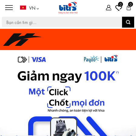
0
0
VN