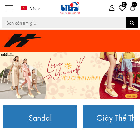
0
0
VN
Sandal
Giày Thể Th