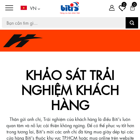
0
0
VN
KHẢO SÁT TRẢI
NGHIỆM KHÁCH
HÀNG
Thân gửi anh chị, Trải nghiệm của khách hàng là điều Biti's luôn
quan tâm và nỗ lực cải thiện không ngừng. Để có thể phục vụ tốt hơn
trong tương lai, Biti's mời các anh chị đã từng mua giày dép tại các
cửa hàng Biti's thuộc khu vực TP.HCM hoặc mua online trên website