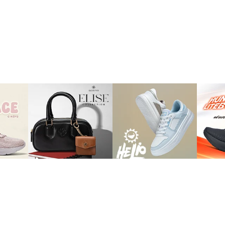
TRỢ GIÚP
àng
Tuyển Dụng