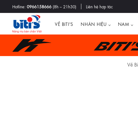
Hotline:
0966158666
(8h – 21h30)
Liên hệ hợp tác
VỀ BITI'S
NHÃN HIỆU
NAM
Biti
Về Bi