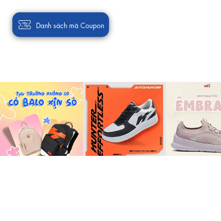
Danh sách mã Coupon
VỀ BITI'S
THÔNG TIN
Câu chuyện Biti's
Trạng thái đơn h