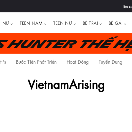
Tìm c
NỮ
TEEN NAM
TEEN NỮ
BÉ TRAI
BÉ GÁI
's Hunter thế h
ti's
Bước Tiến Phát Triển
Hoạt Động
Tuyển Dụng
VietnamArising