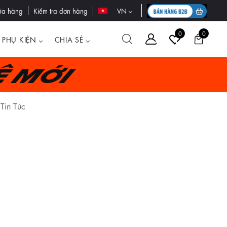
ửa hàng
Kiểm tra đơn hàng
VN
0
0
PHỤ KIỆN
CHIA SẺ
ệ mới
Tin Tức