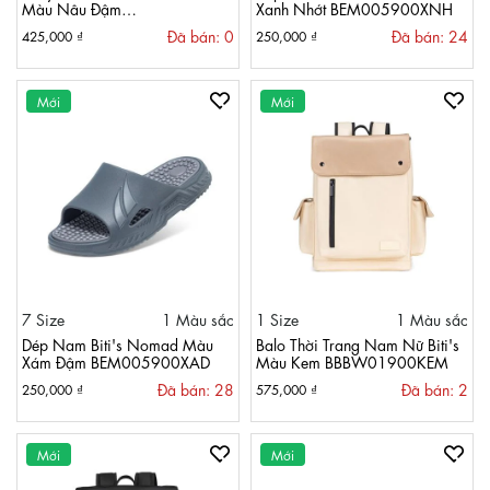
Màu Nâu Đậm
Xanh Nhớt BEM005900XNH
BPM003700NAD
Đã bán: 0
Đã bán: 24
425,000 ₫
250,000 ₫
Mới
Mới
7 Size
1 Màu sắc
1 Size
1 Màu sắc
Dép Nam Biti's Nomad Màu
Balo Thời Trang Nam Nữ Biti's
Xám Đậm BEM005900XAD
Màu Kem BBBW01900KEM
Đã bán: 28
Đã bán: 2
250,000 ₫
575,000 ₫
Mới
Mới