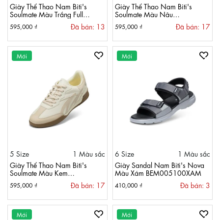
Giày Thể Thao Nam Biti's
Giày Thể Thao Nam Biti's
Soulmate Màu Trắng Full
Soulmate Màu Nâu
BSM004400TRF
BSM004400NAU
Đã bán: 13
Đã bán: 17
595,000 ₫
595,000 ₫
Mới
Mới
5 Size
1 Màu sắc
6 Size
1 Màu sắc
Giày Thể Thao Nam Biti's
Giày Sandal Nam Biti's Nova
Soulmate Màu Kem
Màu Xám BEM005100XAM
BSM004400KEM
Đã bán: 17
Đã bán: 3
595,000 ₫
410,000 ₫
Mới
Mới