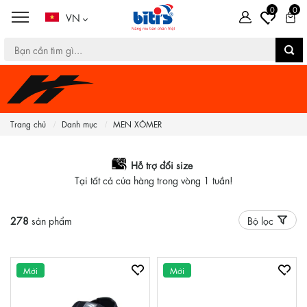
0
0
VN
Trang chủ
Danh mục
MEN XÔMER
Hỗ trợ đổi size
Tại tất cả cửa hàng trong vòng 1 tuần!
278
sản phẩm
Bộ lọc
Mới
Mới