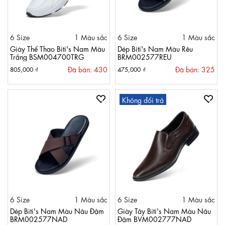
6 Size
1 Màu sắc
6 Size
1 Màu sắc
Giày Thể Thao Biti's Nam Màu
Dép Biti's Nam Màu Rêu
Trắng BSM004700TRG
BRM002577REU
Đã bán: 430
Đã bán: 325
805,000 ₫
475,000 ₫
Không đổi trả
6 Size
1 Màu sắc
6 Size
1 Màu sắc
Dép Biti's Nam Màu Nâu Đậm
Giày Tây Biti's Nam Màu Nâu
BRM002577NAD
Đậm BVM002777NAD