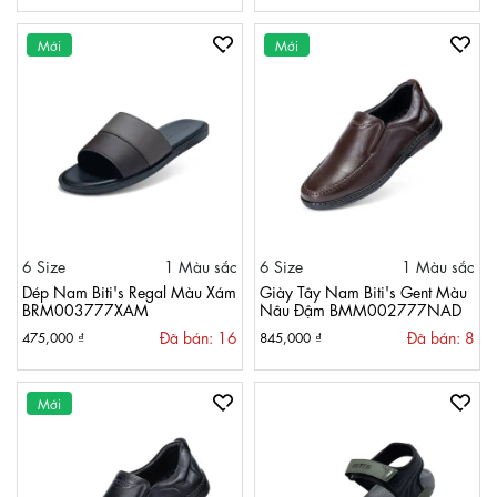
Mới
Mới
6 Size
1 Màu sắc
6 Size
1 Màu sắc
Dép Nam Biti's Regal Màu Xám
Giày Tây Nam Biti's Gent Màu
BRM003777XAM
Nâu Đậm BMM002777NAD
Đã bán: 16
Đã bán: 8
475,000 ₫
845,000 ₫
Mới