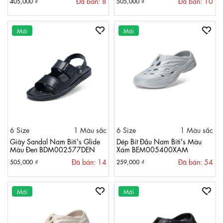
Đã bán: 8
Đã bán: 10
405,000 ₫
505,000 ₫
Mới
Mới
6 Size
1 Màu sắc
6 Size
1 Màu sắc
Giày Sandal Nam Biti's Glide
Dép Bít Đầu Nam Biti's Màu
Màu Đen BDM002577DEN
Xám BEM005400XAM
Đã bán: 14
Đã bán: 54
505,000 ₫
259,000 ₫
Mới
Mới