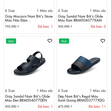
6 Size
1 Màu sắc
6 Size
1 Màu sắc
Giày Mocasin Nam Biti's Stone
Giày Sandal Nam Biti's Glide
Màu Nâu Đậm
Màu Xám BRM004077XAM
BMM002677NAD
Đã bán: 1
Đã bán: 0
735,000 ₫
505,000 ₫
Mới
Mới
6 Size
1 Màu sắc
6 Size
1 Màu sắc
Giày Sandal Nam Biti's Glide
Dép Nam Biti's Regal Màu
Màu Đen BRM004077DEN
Xanh Dương BRM003777XDG
Đã bán: 1
Đã bán: 11
505,000 ₫
475,000 ₫