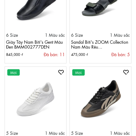
6 Size
1 Màu sắc
6 Size
1 Màu sắc
Giày Tây Nam Biti's Gent Màu
Sandal Biti's ZOOM Collection
Đen BMM002777DEN
Nam Màu Rêu
BYM000600REU
Đã bán: 11
Đã bán: 5
845,000 ₫
475,000 ₫
Mới
Mới
5 Size
1 Màu sắc
5 Size
1 Màu sắc