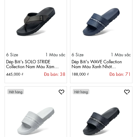
6 Size
1 Màu sắc
6 Size
1 Màu sắc
Dép Biti's SOLO STRIDE
Dép Biti's WAVE Collection
Collection Nam Màu Xám
Nam Màu Xanh Nhớt
BTM002277XAM
BEM004000XNH
Đã bán: 38
Đã bán: 71
445,000 ₫
188,000 ₫
Hết hàng
Hết hàng