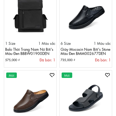
1 Size
1 Màu sắc
6 Size
1 Màu sắc
Balo Thời Trang Nam Nữ Biti's
Giày Mocasin Nam Biti's Stone
Màu Đen BBBW01900DEN
Màu Đen BMM002677DEN
Đã bán: 1
Đã bán: 1
575,000 ₫
735,000 ₫
Mới
Mới