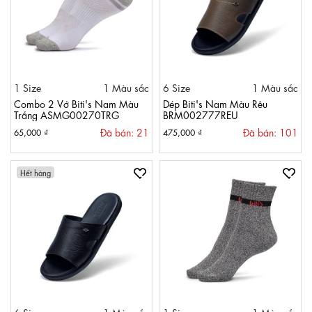
1 Size
1 Màu sắc
6 Size
1 Màu sắc
Combo 2 Vớ Biti's Nam Màu
Dép Biti's Nam Màu Rêu
Trắng ASMG00270TRG
BRM002777REU
Đã bán: 21
Đã bán: 101
65,000 ₫
475,000 ₫
Hết hàng