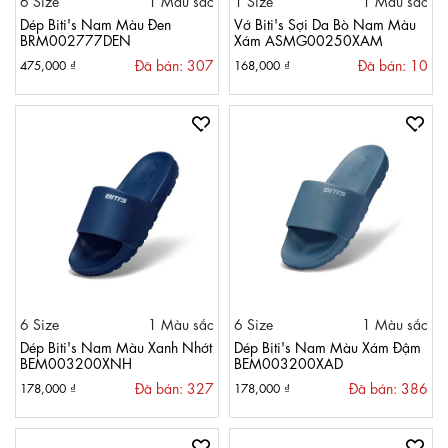
6 Size
1 Màu sắc
1 Size
1 Màu sắc
Dép Biti's Nam Màu Đen
Vớ Biti's Sợi Da Bò Nam Màu
BRM002777DEN
Xám ASMG00250XAM
Đã bán: 307
Đã bán: 10
475,000 ₫
168,000 ₫
6 Size
1 Màu sắc
6 Size
1 Màu sắc
Dép Biti's Nam Màu Xanh Nhớt
Dép Biti's Nam Màu Xám Đậm
BEM003200XNH
BEM003200XAD
Đã bán: 327
Đã bán: 386
178,000 ₫
178,000 ₫