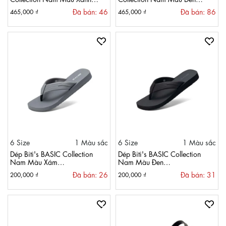
Dương Đậm BDM002277XDD
BDM002277DEN
Đã bán: 46
Đã bán: 86
465,000 ₫
465,000 ₫
6 Size
1 Màu sắc
6 Size
1 Màu sắc
Dép Biti's BASIC Collection
Dép Biti's BASIC Collection
Nam Màu Xám
Nam Màu Đen
BXM009700XAM
BXM009700DEN
Đã bán: 26
Đã bán: 31
200,000 ₫
200,000 ₫