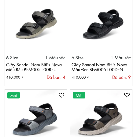
6 Size
1 Màu sắc
6 Size
1 Màu sắc
Giày Sandal Nam Biti's Nova
Giày Sandal Nam Biti's Nova
Màu Rêu BEM005100REU
Màu Đen BEM005100DEN
Đã bán: 4
Đã bán: 9
410,000 ₫
410,000 ₫
Mới
Mới