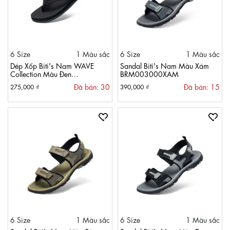
6 Size
1 Màu sắc
6 Size
1 Màu sắc
Dép Xốp Biti's Nam WAVE
Sandal Biti's Nam Màu Xám
Collection Màu Đen
BRM003000XAM
BXM009400DEN
Đã bán: 30
Đã bán: 15
275,000 ₫
390,000 ₫
6 Size
1 Màu sắc
6 Size
1 Màu sắc