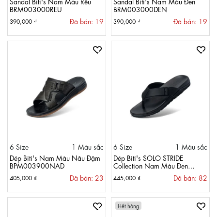
Sandal Biti's Nam Màu Rêu
Sandal Biti's Nam Màu Đen
BRM003000REU
BRM003000DEN
Đã bán: 19
Đã bán: 19
390,000 ₫
390,000 ₫
6 Size
1 Màu sắc
6 Size
1 Màu sắc
Dép Biti's Nam Màu Nâu Đậm
Dép Biti's SOLO STRIDE
BPM003900NAD
Collection Nam Màu Đen
BTM002277DEN
Đã bán: 23
Đã bán: 82
405,000 ₫
445,000 ₫
Hết hàng