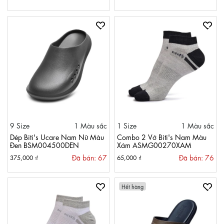
9 Size
1 Màu sắc
1 Size
1 Màu sắc
Dép Biti's Ucare Nam Nữ Màu
Combo 2 Vớ Biti's Nam Màu
Đen BSM004500DEN
Xám ASMG00270XAM
Đã bán: 67
Đã bán: 76
375,000 ₫
65,000 ₫
Hết hàng