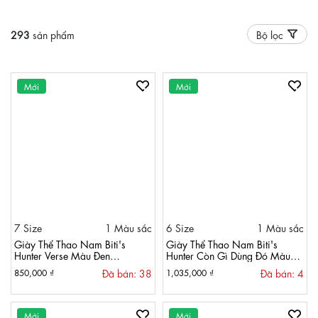
293
sản phẩm
Bộ lọc
Mới
Mới
7 Size
1 Màu sắc
6 Size
1 Màu sắc
Giày Thể Thao Nam Biti's
Giày Thể Thao Nam Biti's
Hunter Verse Màu Đen
Hunter Còn Gì Dùng Đó Màu
HSM014500DEN
Xanh Dương HSM012600XDD
Đã bán: 38
Đã bán: 4
850,000 ₫
1,035,000 ₫
Mới
Mới