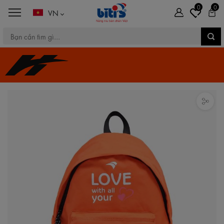
0
0
VN