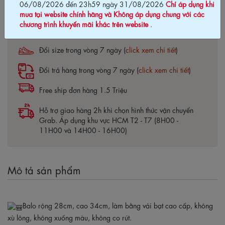
06/08/2026 đến 23h59 ngày 31/08/2026
Chỉ áp dụng khi
Cam kết chính hãng Biti's100%
mua tại website chính hãng và Không áp dụng chung với các
chương trình khuyến mãi khác trên website
.
Bảo hành 03 tháng (
click xem chi tiết
)
Đổi size trong vòng 7 ngày (
click xem chi tiết
)
Đổi trả hàng trong vòng 7 ngày (
click xem chi tiết
)
Free ship đơn hàng 1.5 Triệu
Hỗ trợ giao hàng 2h khi chọn hình thức vận chuyển
Grab. Áp dụng khu vực HCM T2 - T7 (8H00 -
11H00 và 14H00 - 16H00)
Mô tả sản phẩm
Balo rộng 28cm, cao 34cm, làm bằng vải bạt cao cấp, không
xù lông, không xuống màu, không co rút.