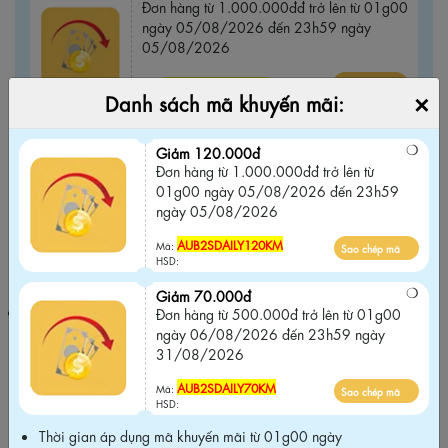
Đơn hàng từ 1.000.000đđ trở lên từ 01g00
ngày 05/08/2026 đến 23h59 ngày
05/08/2026
AUB2SDAILY120KM
Sao chép mã
Mã:
×
Danh sách mã khuyến mãi:
HSD:
Giảm 70.000đ
Giảm 120.000đ
Đơn hàng từ 500.000đ trở lên từ 01g00
Đơn hàng từ 1.000.000đđ trở lên từ
ngày 06/08/2026 đến 23h59 ngày
01g00 ngày 05/08/2026 đến 23h59
31/08/2026
ngày 05/08/2026
AUB2SDAILY70KM
Sao chép mã
AUB2SDAILY120KM
Mã:
Mã:
Sao chép mã
HSD:
HSD:
Giảm 70.000đ
Thời gian áp dụng mã khuyến mãi từ 01g00 ngày 06/08/2026
Đơn hàng từ 500.000đ trở lên từ 01g00
đến 23h59 ngày 31/08/2026
Chỉ áp dụng khi mua tại website
ngày 06/08/2026 đến 23h59 ngày
chính hãng và Không áp dụng chung với các chương trình khuyến
31/08/2026
mãi khác trên website
.
AUB2SDAILY70KM
Mã:
Sao chép mã
HSD:
Thời gian áp dụng mã khuyến mãi từ 01g00 ngày