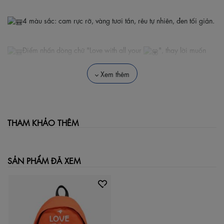
4 màu sắc: cam rực rỡ, vàng tươi tắn, rêu tự nhiên, đen tối giản.
Điểm nhấn dòng chữ "Love with all your
", thay lời muốn
nói lan tỏa yêu thương đến mọi người.
Xem thêm
Là phụ kiện tiện lợi cho trẻ em và thanh thiếu niên khi đi học, đi
chơi.
THAM KHẢO THÊM
SẢN PHẨM ĐÃ XEM