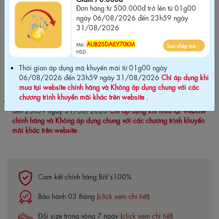
HSD:
Đơn hàng từ 500.000đ trở lên từ 01g00
ngày 06/08/2026 đến 23h59 ngày
Giảm 70.000đ
31/08/2026
Đơn hàng từ 500.000đ trở lên từ 01g00
ngày 06/08/2026 đến 23h59 ngày
AUB2SDAILY70KM
Mã:
Sao chép mã
31/08/2026
HSD:
Thời gian áp dụng mã khuyến mãi từ 01g00 ngày
AUB2SDAILY70KM
Sao chép mã
Mã:
06/08/2026 đến 23h59 ngày 31/08/2026
Chỉ áp dụng khi
HSD:
mua tại website chính hãng và Không áp dụng chung với các
chương trình khuyến mãi khác trên website
.
Thời gian áp dụng mã khuyến mãi từ 01g00 ngày 06/08/2026
đến 23h59 ngày 31/08/2026
Chỉ áp dụng khi mua tại website
chính hãng và Không áp dụng chung với các chương trình khuyến
mãi khác trên website
.
Cam kết chính hãng Biti's100%
Bảo hành 03 tháng (
click xem chi tiết
)
Đổi size trong vòng 7 ngày (
click xem chi tiết
)