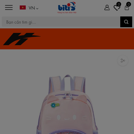
0
0
VN