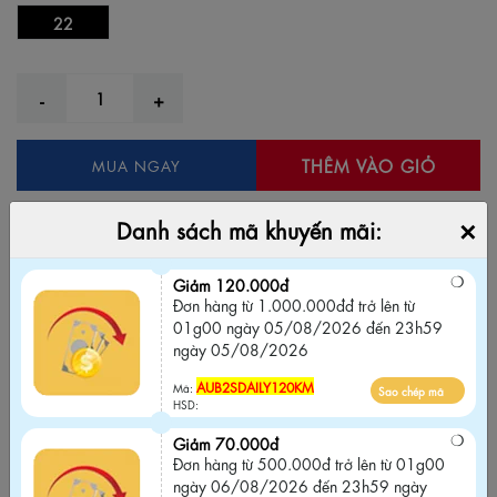
22
THÊM VÀO GIỎ
MUA NGAY
Thêm vào yêu thích
Bỏ yêu thích
×
Danh sách mã khuyến mãi:
Giảm 120.000đ
Đơn hàng từ 1.000.000đđ trở lên từ 01g00
Giảm 120.000đ
Đơn hàng từ 1.000.000đđ trở lên từ
ngày 05/08/2026 đến 23h59 ngày
01g00 ngày 05/08/2026 đến 23h59
05/08/2026
ngày 05/08/2026
AUB2SDAILY120KM
Sao chép mã
Mã:
AUB2SDAILY120KM
Mã:
Sao chép mã
HSD:
HSD:
Giảm 70.000đ
Giảm 70.000đ
Đơn hàng từ 500.000đ trở lên từ 01g00
Đơn hàng từ 500.000đ trở lên từ 01g00
ngày 06/08/2026 đến 23h59 ngày
ngày 06/08/2026 đến 23h59 ngày