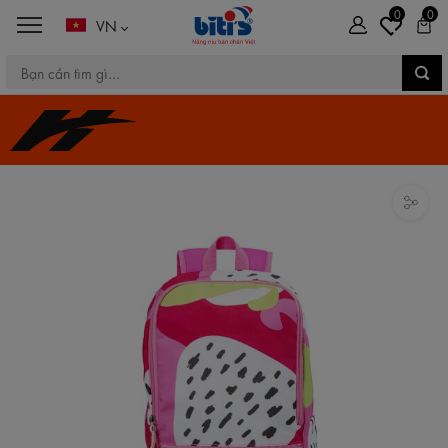
0
0
VN