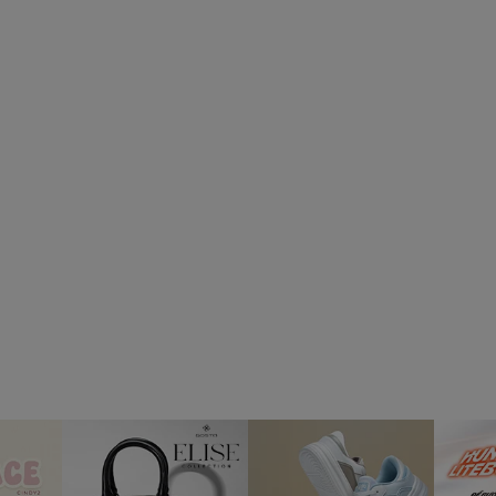
h Để Giữ Dép Bền Đẹp
ước hoàn toàn, sau khi đi mưa hay lội nước biển, bạn chỉ cần xả sạch lại
ng mềm hoặc khăn ẩm lau chùi nhẹ phối hợp một chút nước xà phòng loãng 
 trời gay gắt hoặc những nơi có nguồn nhiệt cao liên tục trong nhiều giờ 
Dép Xốp Kẹp Nữ Biti's Heartlink BLW005
 biển có nhanh khô không?Trả lời: Có. Dép sử dụng chất liệu đế EVA và 
i đa tình trạng ẩm mốc gây mùi hôi chân.
 lá cây đi có bị đau chân không?Trả lời: Không. Phần quai được sản xuất
ược bo mịn hoàn thiện rất tốt, giúp bạn đi lại thoải mái hằng ngày mà kh
n xẹp đế không?Trả lời: Dép sở hữu bộ đế xốp EVA đúc chính hãng của thư
t theo từng sải bước chân và không dễ bị lún xẹp sau thời gian dài sử dụ