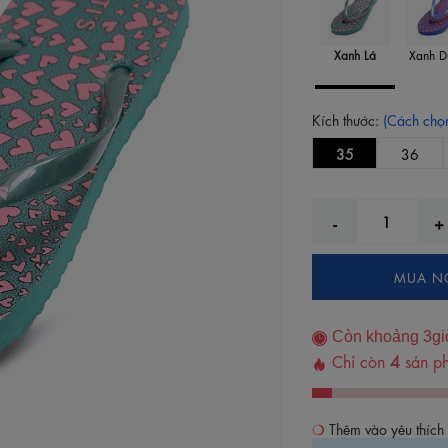
Xanh Lá
Xanh D
Kích thước:
(Cách chọn
35
36
MUA N
Còn khoảng
3
gi
Chỉ còn
4
sản ph
Thêm vào yêu thích