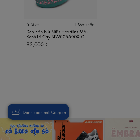
💡 Hướng Dẫn Bảo Quản Đúng Các
Vì dép sử dụng chất liệu đế EVA và quai nhựa kháng n
5 Size
1 Màu sắc
rất nhanh ráo.
Dép Xốp Nữ Biti's Heartlink Màu
Khi dép bị bám bụi bẩn, bạn có thể dùng bàn chải lô
Xanh Lá Cây BLW005500XLC
Tránh để dép xốp tiếp xúc trực tiếp dưới ánh nắng mặt
82,000 ₫
chuẩn của mặt đế EVA.
❓ Những Câu Hỏi Thường Gặp Về 
Dép xốp nữ Biti's Heartlink BLW005500XLC đi mưa, đi
biển dép cực kỳ nhanh khô, không giữ nước và hạn chế tố
Quai nhựa xỏ ngón của dép Biti's Heartlink màu xanh
theo mu bàn chân, các cạnh tiếp xúc giữa kẽ ngón chân đ
Dép kẹp nữ Biti's Heartlink BLW005500XLC đi có bị lú
vậy, đôi dép luôn giữ được phom dáng ổn định, đàn hồi tố
Danh sách mã Coupon