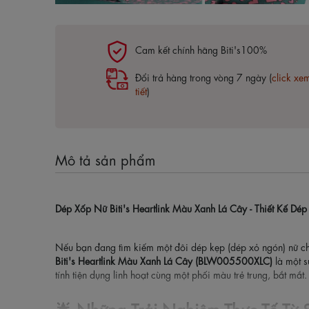
Cam kết chính hãng Biti's100%
Đổi trả hàng trong vòng 7 ngày (
click xe
tiết
)
Mô tả sản phẩm
Dép Xốp Nữ Biti's Heartlink Màu Xanh Lá Cây - Thiết Kế Dé
Nếu bạn đang tìm kiếm một đôi dép kẹp (dép xỏ ngón) nữ chí
Biti's Heartlink Màu Xanh Lá Cây (BLW005500XLC)
là một s
tính tiện dụng linh hoạt cùng một phối màu trẻ trung, bắt mắt.
🌟 Những Trải Nghiệm Thực Tế Từ