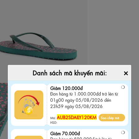
×
Danh sách mã khuyến mãi:
Giảm 120.000đ
Đơn hàng từ 1.000.000đđ trở lên từ
01g00 ngày 05/08/2026 đến
23h59 ngày 05/08/2026
AUB2SDAILY120KM
Mã:
Sao chép mã
HSD:
Giảm 70.000đ
Đơn hàng từ 500.000đ trở lên từ