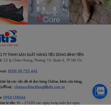
 TY TNHH SẢN XUẤT HÀNG TIÊU DÙNG BÌNH TIÊN
ỉ:
22 Lý Chiêu Hoàng, Phường 10, Quận 6, TP. Hồ Chí
hoại:
(028) 38 753 443
:Liên hệ các vấn đề về đơn hàng Online, kênh cửa hàng,
(offline) :
chamsockhachhang@bitis.com.vn
e:
0966158666
ian tư vấn:
8h – 21h30 các ngày trong tuần (trừ ngày
)