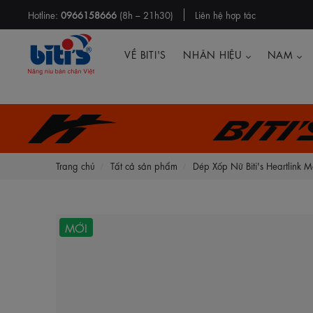
Hotline:
0966158666
(8h – 21h30)
Liên hệ hợp tác
VỀ BITI'S
NHÃN HIỆU
NAM
Biti
Trang chủ
Tất cả sản phẩm
Dép Xốp Nữ Biti's Heartlin
MỚI