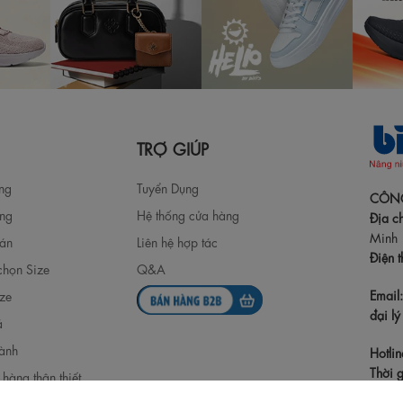
TRỢ GIÚP
àng
Tuyển Dụng
CÔNG
àng
Hệ thống cửa hàng
Địa ch
Minh
oán
Liên hệ hợp tác
Điện t
chọn Size
Q&A
Email
ize
đại lý 
ả
ành
Hotlin
Thời g
hàng thân thiết
Lễ, Tết
 thông tin khách