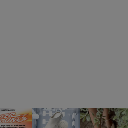
 bằng nước và dựng đứng dép ở nơi khô thoáng là dép sẽ
để làm sạch bề mặt họa tiết.
để bảo vệ độ đàn hồi ổn định cũng như phom dáng tiêu
500XLC
quai nhựa dẻo không thấm nước, nên khi đi mưa hoặc đi
 bằng chất liệu nhựa dẻo cao cấp có độ đàn hồi ôm mượt
ông lo bị hằn đau hay trầy xước chân.
ơng hiệu Biti's có mật độ phân tử liên kết dày dặn. Nhờ
ng hằng ngày.