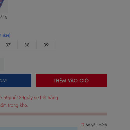
ương
 size)
37
38
39
THÊM VÀO GIỎ
GAY
ờ
59
phút
38
giây sẽ hết hàng
ẩm trong kho.
Bỏ yêu thích