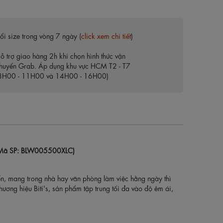
ổi size trong vòng 7 ngày (
click xem chi tiết
)
ỗ trợ giao hàng 2h khi chọn hình thức vận
huyển Grab. Áp dụng khu vực HCM T2 - T7
8H00 - 11H00 và 14H00 - 16H00)
ng (Mã SP: BLW005500XLC)
ển, mang trong nhà hay văn phòng làm việc hằng ngày thì
ương hiệu Biti's, sản phẩm tập trung tối đa vào độ êm ái,