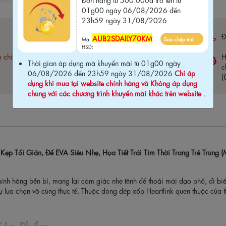
01g00 ngày 06/08/2026 đến
23h59 ngày 31/08/2026
Bảo hành 03 tháng (
click xem chi tiết
)
Đ
AUB2SDAILY70KM
Mã:
Sao chép mã
HSD:
m chi
Free ship đơn hàng 1.5 Triệu
H
Thời gian áp dụng mã khuyến mãi từ 01g00 ngày
c
06/08/2026 đến 23h59 ngày 31/08/2026
Chỉ áp
(
dụng khi mua tại website chính hãng và Không áp dụng
chung với các chương trình khuyến mãi khác trên website
.
p Kẹp Tối Giản, Đế EVA Siêu Nhẹ, Họa Tiết Trái Tim Thời Trang Trẻ Tru
nh hãng bền bỉ, mang lại cảm giác nhẹ tênh để thoải mái dạo phố, đi bi
ự lựa chọn vô cùng thực tế. Thuộc dòng dép xốp Heartlink quen thuộc của th
 Sản Phẩm