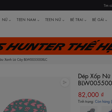
Tìm c
NỮ
TEEN NAM
TEEN NỮ
BÉ TRAI
BÉ GÁI
's Hunter thế h
k Màu Xanh Lá Cây BLW005500XLC
Dép Xốp Nữ B
BLW005500
82,000 ₫
Tình trạng:
Còn hàng (