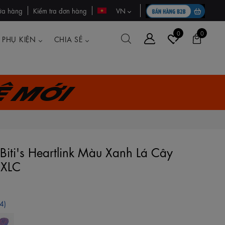
ửa hàng
Kiểm tra đơn hàng
VN
0
0
PHỤ KIỆN
CHIA SẺ
ệ mới
iti's Heartlink Màu Xanh Lá Cây
XLC
4)