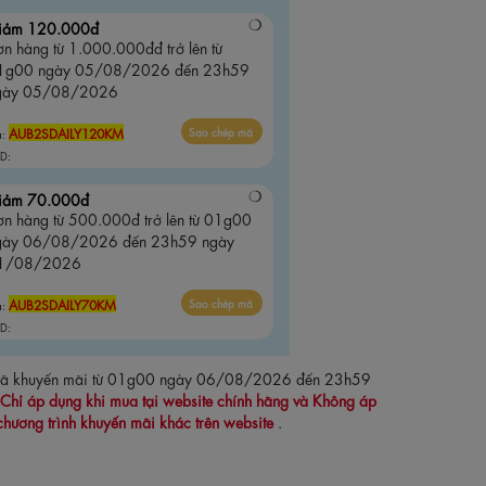
iảm 120.000đ
n hàng từ 1.000.000đđ trở lên từ
1g00 ngày 05/08/2026 đến 23h59
gày 05/08/2026
AUB2SDAILY120KM
Sao chép mã
ã:
D:
iảm 70.000đ
ơn hàng từ 500.000đ trở lên từ 01g00
gày 06/08/2026 đến 23h59 ngày
1/08/2026
AUB2SDAILY70KM
Sao chép mã
ã:
D:
 mã khuyến mãi từ 01g00 ngày 06/08/2026 đến 23h59
Chỉ áp dụng khi mua tại website chính hãng và Không áp
chương trình khuyến mãi khác trên website
.