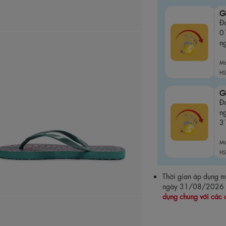
G
Đơ
0
n
M
HS
G
Đ
n
3
M
HS
Thời gian áp dụng
ngày 31/08/2026
dụng chung với các 