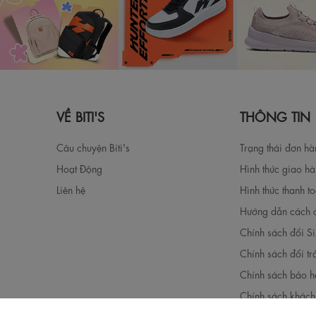
VỀ BITI'S
THÔNG TIN
Câu chuyện Biti's
Trạng thái đơn h
Hoạt Động
Hình thức giao h
Liên hệ
Hình thức thanh t
Hướng dẫn cách 
Chính sách đổi S
Chính sách đổi tr
Chính sách bảo h
Chính sách khách 
Chính sách bảo vệ