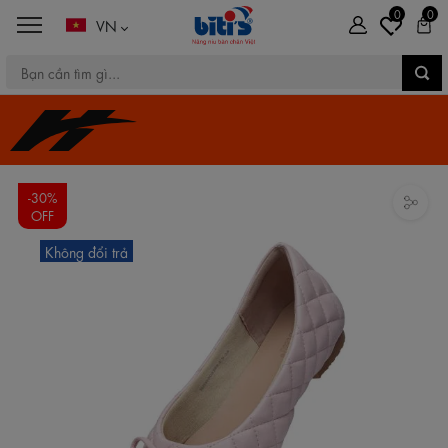
0
0
VN
-30%
OFF
Không đổi trả