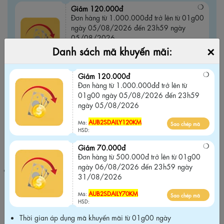
Giảm 120.000đ
Đơn hàng từ 1.000.000đđ trở lên từ 01g00
ngày 05/08/2026 đến 23h59 ngày
05/08/2026
×
Danh sách mã khuyến mãi:
AUB2SDAILY120KM
Sao chép mã
Mã:
HSD:
Giảm 120.000đ
Đơn hàng từ 1.000.000đđ trở lên từ
Giảm 70.000đ
01g00 ngày 05/08/2026 đến 23h59
Đơn hàng từ 500.000đ trở lên từ 01g00
ngày 05/08/2026
ngày 06/08/2026 đến 23h59 ngày
31/08/2026
AUB2SDAILY120KM
Mã:
Sao chép mã
HSD:
AUB2SDAILY70KM
Sao chép mã
Mã:
Giảm 70.000đ
HSD:
Đơn hàng từ 500.000đ trở lên từ 01g00
ngày 06/08/2026 đến 23h59 ngày
Thời gian áp dụng mã khuyến mãi từ 01g00 ngày 06/08/2026
31/08/2026
đến 23h59 ngày 31/08/2026
Chỉ áp dụng khi mua tại website
chính hãng và Không áp dụng chung với các chương trình khuyến
AUB2SDAILY70KM
Mã:
Sao chép mã
mãi khác trên website
.
HSD:
Thời gian áp dụng mã khuyến mãi từ 01g00 ngày