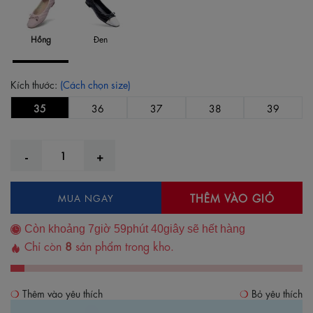
Hồng
Đen
Kích thước:
(Cách chọn size)
35
36
37
38
39
THÊM VÀO GIỎ
MUA NGAY
Còn khoảng
7
giờ
59
phút
39
giây sẽ hết hàng
Chỉ còn
8
sản phẩm trong kho.
Thêm vào yêu thích
Bỏ yêu thích