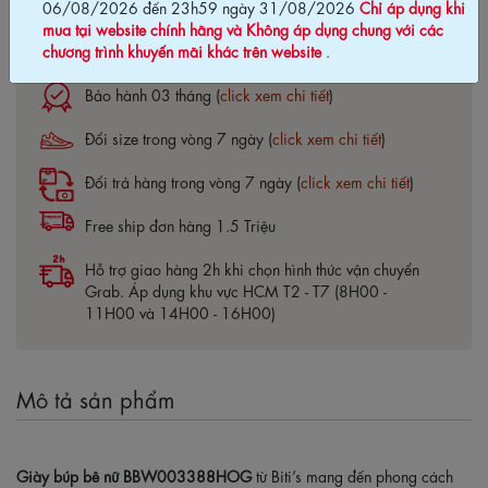
06/08/2026 đến 23h59 ngày 31/08/2026
Chỉ áp dụng khi
mua tại website chính hãng và Không áp dụng chung với các
chương trình khuyến mãi khác trên website
.
Cam kết chính hãng Biti's100%
Bảo hành 03 tháng (
click xem chi tiết
)
Đổi size trong vòng 7 ngày (
click xem chi tiết
)
Đổi trả hàng trong vòng 7 ngày (
click xem chi tiết
)
Free ship đơn hàng 1.5 Triệu
Hỗ trợ giao hàng 2h khi chọn hình thức vận chuyển
Grab. Áp dụng khu vực HCM T2 - T7 (8H00 -
11H00 và 14H00 - 16H00)
Mô tả sản phẩm
Giày búp bê nữ BBW003388HOG
từ Biti’s mang đến phong cách