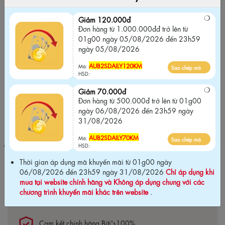
ngày 05/08/2026 đến 23h59 ngày
05/08/2026
Giảm 120.000đ
Đơn hàng từ 1.000.000đđ trở lên từ
AUB2SDAILY120KM
Sao chép mã
Mã:
01g00 ngày 05/08/2026 đến 23h59
HSD:
ngày 05/08/2026
Giảm 70.000đ
AUB2SDAILY120KM
Mã:
Sao chép mã
Đơn hàng từ 500.000đ trở lên từ 01g00
HSD:
ngày 06/08/2026 đến 23h59 ngày
Giảm 70.000đ
31/08/2026
Đơn hàng từ 500.000đ trở lên từ 01g00
ngày 06/08/2026 đến 23h59 ngày
AUB2SDAILY70KM
Sao chép mã
Mã:
31/08/2026
HSD:
AUB2SDAILY70KM
Mã:
Sao chép mã
Thời gian áp dụng mã khuyến mãi từ 01g00 ngày 06/08/2026
HSD:
đến 23h59 ngày 31/08/2026
Chỉ áp dụng khi mua tại website
Thời gian áp dụng mã khuyến mãi từ 01g00 ngày
chính hãng và Không áp dụng chung với các chương trình khuyến
06/08/2026 đến 23h59 ngày 31/08/2026
Chỉ áp dụng khi
mãi khác trên website
.
mua tại website chính hãng và Không áp dụng chung với các
chương trình khuyến mãi khác trên website
.
Cam kết chính hãng Biti's100%