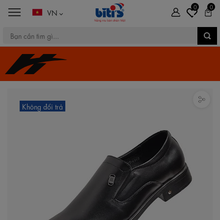
0
0
VN
Không đổi trả