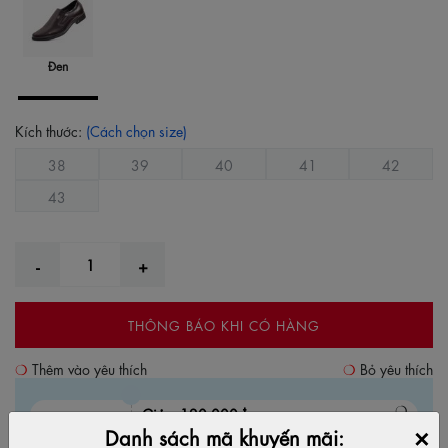
Đen
Kích thước:
(Cách chọn size)
38
39
40
41
42
43
THÔNG BÁO KHI CÓ HÀNG
Thêm vào yêu thích
Bỏ yêu thích
Giảm 120.000đ
×
Đơn hàng từ 1.000.000đđ trở lên từ 01g00
Danh sách mã khuyến mãi: