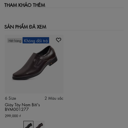
THAM KHẢO THÊM
SẢN PHẨM ĐÃ XEM
Không đổi trả
Hết hàng
6 Size
2 Màu sắc
Giày Tây Nam Biti's
BVM001277
299,000 ₫