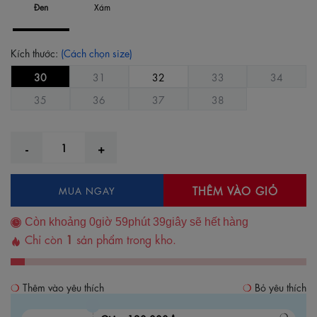
Đen
Xám
Kích thước:
(Cách chọn size)
30
31
32
33
34
35
36
37
38
THÊM VÀO GIỎ
MUA NGAY
Còn khoảng
0
giờ
59
phút
38
giây sẽ hết hàng
Chỉ còn
1
sản phẩm trong kho.
Thêm vào yêu thích
Bỏ yêu thích