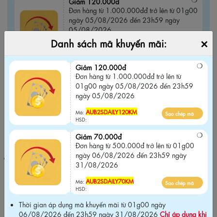
Giảm 120.000đ
Đơn hàng từ 1.000.000đđ trở lên từ 01g00
ngày 05/08/2026 đến 23h59 ngày
05/08/2026
×
Danh sách mã khuyến mãi:
AUB2SDAILY120KM
Sao chép mã
Mã:
HSD:
Giảm 120.000đ
Đơn hàng từ 1.000.000đđ trở lên từ
Giảm 70.000đ
01g00 ngày 05/08/2026 đến 23h59
Đơn hàng từ 500.000đ trở lên từ 01g00
ngày 05/08/2026
ngày 06/08/2026 đến 23h59 ngày
31/08/2026
AUB2SDAILY120KM
Mã:
Sao chép mã
HSD:
AUB2SDAILY70KM
Sao chép mã
Mã:
HSD:
Giảm 70.000đ
Đơn hàng từ 500.000đ trở lên từ 01g00
ngày 06/08/2026 đến 23h59 ngày
Thời gian áp dụng mã khuyến mãi từ 01g00 ngày 06/08/2026
31/08/2026
đến 23h59 ngày 31/08/2026
Chỉ áp dụng khi mua tại website
chính hãng và Không áp dụng chung với các chương trình khuyến
AUB2SDAILY70KM
Mã:
Sao chép mã
mãi khác trên website
.
HSD:
Thời gian áp dụng mã khuyến mãi từ 01g00 ngày
06/08/2026 đến 23h59 ngày 31/08/2026
Chỉ áp dụng khi