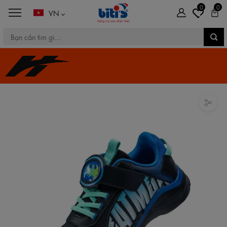
0
0
VN