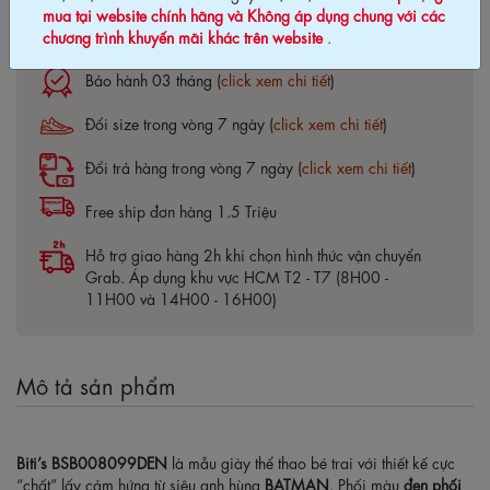
mua tại website chính hãng và Không áp dụng chung với các
Cam kết chính hãng Biti's100%
chương trình khuyến mãi khác trên website
.
Bảo hành 03 tháng (
click xem chi tiết
)
Đổi size trong vòng 7 ngày (
click xem chi tiết
)
Đổi trả hàng trong vòng 7 ngày (
click xem chi tiết
)
Free ship đơn hàng 1.5 Triệu
Hỗ trợ giao hàng 2h khi chọn hình thức vận chuyển
Grab. Áp dụng khu vực HCM T2 - T7 (8H00 -
11H00 và 14H00 - 16H00)
Mô tả sản phẩm
Biti’s BSB008099DEN
là mẫu giày thể thao bé trai với thiết kế cực
“chất” lấy cảm hứng từ siêu anh hùng
BATMAN
. Phối màu
đen phối