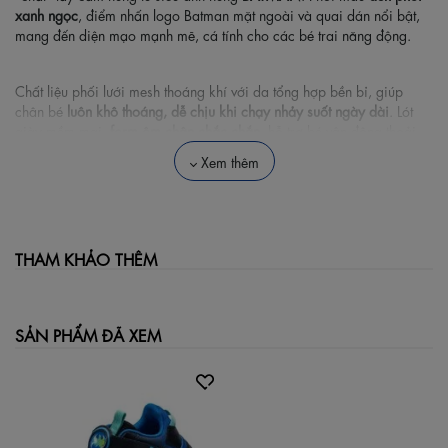
xanh ngọc
, điểm nhấn logo Batman mặt ngoài và quai dán nổi bật,
mang đến diện mạo mạnh mẽ, cá tính cho các bé trai năng động.
Chất liệu phối lưới mesh thoáng khí với da tổng hợp bền bỉ, giúp
chân bé
luôn khô thoáng, dễ chịu khi chạy nhảy suốt ngày dài
. Lót
giày mềm mại,
form ôm chân chắc chắn
, hỗ trợ bé vận động thoải
mái ở trường lớp hoặc vui chơi ngoài trời.
Xem thêm
Đặc biệt, đế giày làm từ chất liệu
EVA siêu nhẹ
, thiết kế ôm bo đế
ngoài giúp chống trượt tốt, đảm bảo an toàn khi bé chạy nhảy hoặc
vận động mạnh. Dây thun co giãn +
quai dán dễ mang
giúp bé tự đi
THAM KHẢO THÊM
giày một cách nhanh chóng, không cần đến người lớn hỗ trợ.
Đặc điểm nổi bật (Bullet Points):
SẢN PHẨM ĐÃ XEM
Thiết kế chủ đề Batman cực ngầu, bé trai nào cũng thích
Phối màu đen – xanh ngọc cá tính, dễ phối đồ
Chất liệu lưới mesh + da tổng hợp thoáng khí, bền đẹp
Lót trong êm ái, form ôm chân, giúp bé vận động thoải mái
Đế EVA siêu nhẹ, chống trượt, an toàn khi chơi đùa