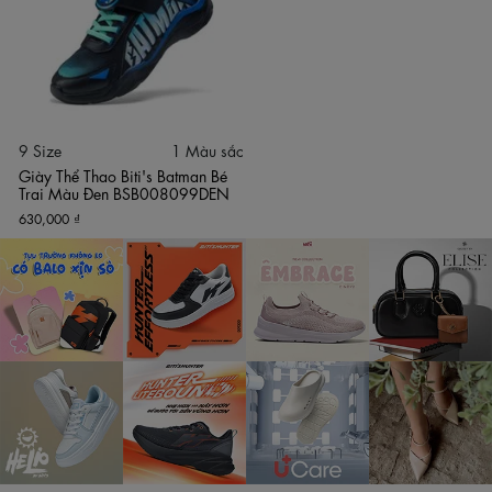
Dây thun co giãn + quai dán tiện lợi, bé tự mang dễ dàng
Thương hiệu Biti’s – chất lượng Việt cho trẻ em Việt
Thông số kỹ thuật:
Mã sản phẩm: BSB008099DEN
9 Size
1 Màu sắc
Màu sắc: Đen phối xanh ngọc
Giày Thể Thao Biti's Batman Bé
Đối tượng: Bé trai (trẻ em)
Trai Màu Đen BSB008099DEN
Chất liệu upper: Lưới mesh + da tổng hợp
630,000 ₫
Chất liệu đế: EVA nguyên khối nhẹ + rãnh chống trượt
Thiết kế: Dây thun co giãn + quai dán Batman
Thương hiệu: Biti’s
Xuất xứ: Việt Nam