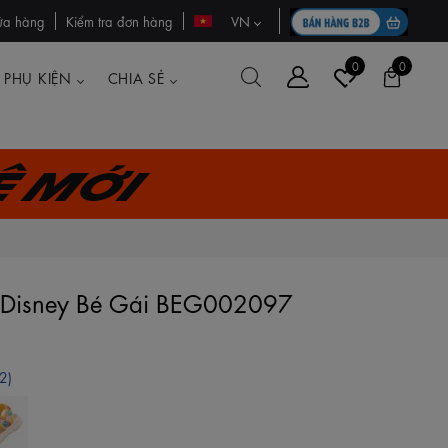
ửa hàng
Kiểm tra đơn hàng
VN
0
0
PHỤ KIỆN
CHIA SẺ
ệ mới
's Disney Bé Gái BEG002097
2)