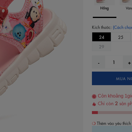
Hồng
Vàn
Kích thước:
(Cách chọn
24
25
29
MUA N
Còn khoảng
1
gi
Chỉ còn
2
sản ph
Thêm vào yêu thích