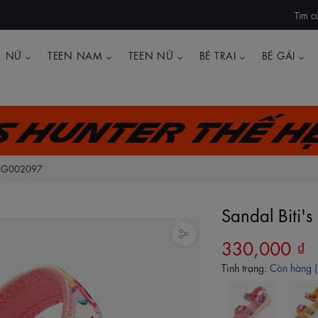
Tìm c
NỮ
TEEN NAM
TEEN NỮ
BÉ TRAI
BÉ GÁI
's Hunter thế h
 BEG002097
Sandal Biti
330,000 ₫
Tình trạng:
Còn hàng (