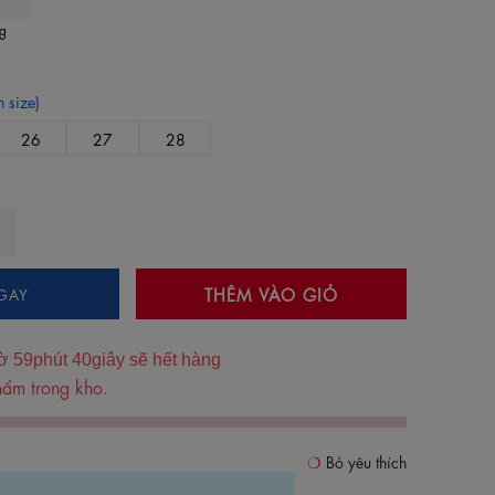
g
 size)
26
27
28
THÊM VÀO GIỎ
GAY
ờ
59
phút
39
giây sẽ hết hàng
ẩm trong kho.
Bỏ yêu thích