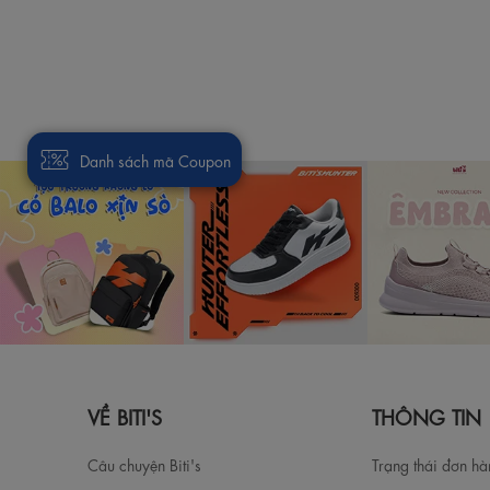
Danh sách mã Coupon
VỀ BITI'S
THÔNG TIN
Câu chuyện Biti's
Trạng thái đơn h