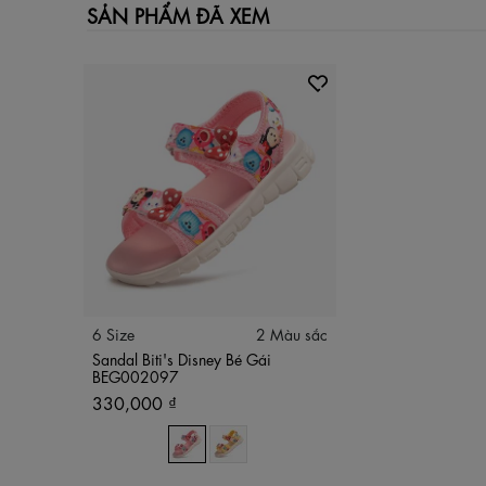
SẢN PHẨM ĐÃ XEM
6 Size
2 Màu sắc
Sandal Biti's Disney Bé Gái
BEG002097
330,000 ₫