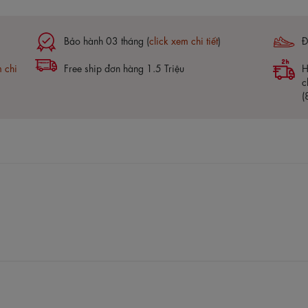
Bảo hành 03 tháng (
click xem chi tiết
)
Đ
m chi
Free ship đơn hàng 1.5 Triệu
H
c
(