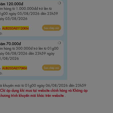
iảm 120.000đ
n hàng từ 1.000.000đđ trở lên từ
1g00 ngày 05/08/2026 đến 23h59
gày 05/08/2026
AUB2SDAILY120KM
Sao chép mã
ã:
D:
iảm 70.000đ
ơn hàng từ 500.000đ trở lên từ 01g00
gày 06/08/2026 đến 23h59 ngày
1/08/2026
AUB2SDAILY70KM
Sao chép mã
ã:
D:
 mã khuyến mãi từ 01g00 ngày 06/08/2026 đến 23h59
Chỉ áp dụng khi mua tại website chính hãng và Không áp
chương trình khuyến mãi khác trên website
.