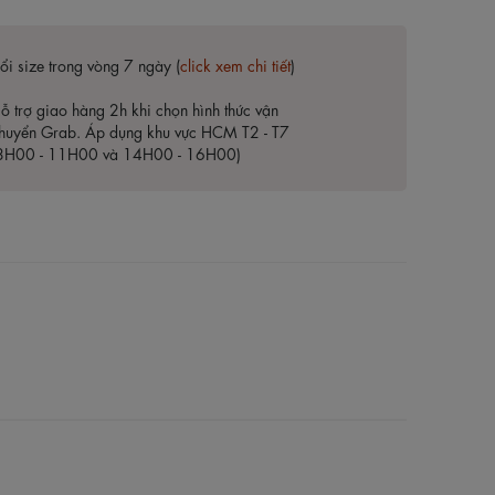
ổi size trong vòng 7 ngày (
click xem chi tiết
)
ỗ trợ giao hàng 2h khi chọn hình thức vận
huyển Grab. Áp dụng khu vực HCM T2 - T7
8H00 - 11H00 và 14H00 - 16H00)