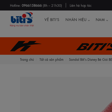
Hotline:
0966158666
(8h – 21h30)
Liên hệ hợp tác
VỀ BITI'S
NHÃN HIỆU
NAM
Biti
Trang chủ
Tất cả sản phẩm
Sandal Biti's Disney Bé Gái