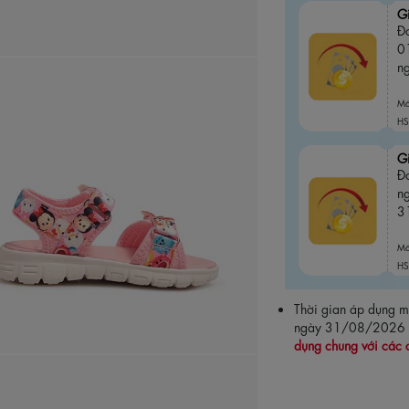
G
Đơ
0
n
M
HS
G
Đ
n
3
M
HS
Thời gian áp dụng
ngày 31/08/2026
dụng chung với các 