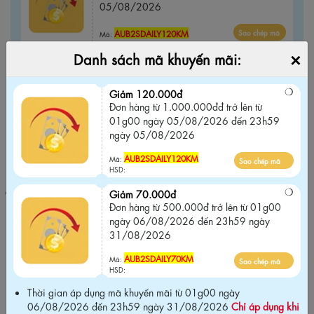
05/08/2026
AUB2SDAILY120KM
Sao chép mã
Mã:
HSD:
×
Danh sách mã khuyến mãi:
Giảm 70.000đ
Đơn hàng từ 500.000đ trở lên từ 01g00
Giảm 120.000đ
ngày 06/08/2026 đến 23h59 ngày
Đơn hàng từ 1.000.000đđ trở lên từ
31/08/2026
01g00 ngày 05/08/2026 đến 23h59
ngày 05/08/2026
AUB2SDAILY70KM
Sao chép mã
Mã:
AUB2SDAILY120KM
Mã:
HSD:
Sao chép mã
HSD:
Thời gian áp dụng mã khuyến mãi từ 01g00 ngày 06/08/2026
Giảm 70.000đ
đến 23h59 ngày 31/08/2026
Chỉ áp dụng khi mua tại website
Đơn hàng từ 500.000đ trở lên từ 01g00
chính hãng và Không áp dụng chung với các chương trình khuyến
ngày 06/08/2026 đến 23h59 ngày
mãi khác trên website
.
31/08/2026
AUB2SDAILY70KM
Mã:
Sao chép mã
HSD:
Thời gian áp dụng mã khuyến mãi từ 01g00 ngày
Cam kết chính hãng Biti's100%
06/08/2026 đến 23h59 ngày 31/08/2026
Chỉ áp dụng khi