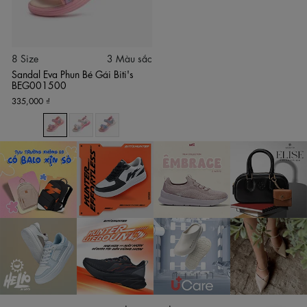
có phủ chút nhũ tạo độ óng ánh đẹp, thời trang sắc nét, điệu
đà cho bé yêu
Màu sắc
8 Size
3 Màu sắc
Sandal Eva Phun Bé Gái Biti's
Màu sắc phối dịu nhẹ, tinh tế rất dễ mix nhiều kiểu quần
BEG001500
áo thời trang cho bé đi chơi, đi học, đi biển hay tham gia các
335,000 ₫
hoạt động ngoài trời
Sản phẩm hiện có 3 tông màu chính là Hồng, Trắng, Xanh
Dương cho bé tùy chọn
Do màn hình và điều kiện ánh sáng khác nhau, màu sắc
thực tế của sản phẩm có thể chênh lệch khoảng 3-5%.
Size giày
Sandal eva phun bé gái Biti's BEG001500 có đủ các size
từ 30 đến 37 phù hợp cho các bé độ tuổi tiểu học từ 5 đến
14 tuổi
Bảo hành
Sản phẩm được bảo hành trong vòng 3 tháng kể từ thời