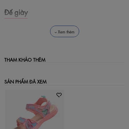
Đế giày
Đế dép được làm từ chất liệu IP êm, độ bám cao chống
trơn trượt, chịu lực cao
Xem thêm
Lót trong mềm mịn, êm ái, thấm hút mồ hôi tốt, giúp bé dễ
chịu suốt ngày dài
Đế ngoài có thiết kế hoa văn chống trơn trượt và đàn hồi
giúp giảm đau chân, kết hợp với đế giữ mềm và nhẹ, mang
THAM KHẢO THÊM
lại cảm giác thoải mái, an toàn khi di chuyển
Thân giày
SẢN PHẨM ĐÃ XEM
Sandal bé gái được tạo nên bởi chất si PU kim tuyến nhẹ
em cho bé cảm giác cực thoải mái khi vận động, chạy nhảy,
nô đùa.
Sản phẩm quai ngang hở mũi có thể tháo rời, dễ dàng
điều chỉnh quai ôm vừa vặn chân bé
Quai giày cao cấp mềm mại êm thoáng nhanh ráo nước,
kháng khuẩn không để lại mồ hôi tích tụ gây hôi chân bé
Biti's BEG001500 xinh xắn với họa tiết trái tim màu hồng