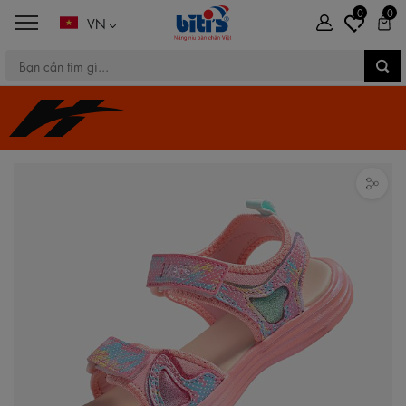
0
0
VN