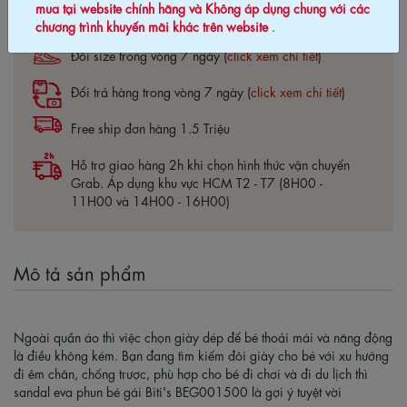
mua tại website chính hãng và Không áp dụng chung với các
Bảo hành 03 tháng (
click xem chi tiết
)
chương trình khuyến mãi khác trên website
.
Đổi size trong vòng 7 ngày (
click xem chi tiết
)
Đổi trả hàng trong vòng 7 ngày (
click xem chi tiết
)
Free ship đơn hàng 1.5 Triệu
Hỗ trợ giao hàng 2h khi chọn hình thức vận chuyển
Grab. Áp dụng khu vực HCM T2 - T7 (8H00 -
11H00 và 14H00 - 16H00)
Mô tả sản phẩm
Ngoài quần áo thì việc chọn giày dép để bé thoải mái và năng động
là điều không kém. Bạn đang tìm kiếm đôi giày cho bé với xu hướng
đi êm chân, chống trược, phù hợp cho bé đi chơi và đi du lịch thì
sandal eva phun bé gái Biti's BEG001500 là gợi ý tuyệt vời