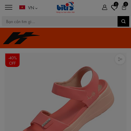
0
0
VN
-40%
OFF