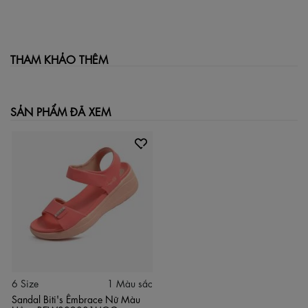
THAM KHẢO THÊM
SẢN PHẨM ĐÃ XEM
6 Size
1 Màu sắc
Sandal Biti's Êmbrace Nữ Màu