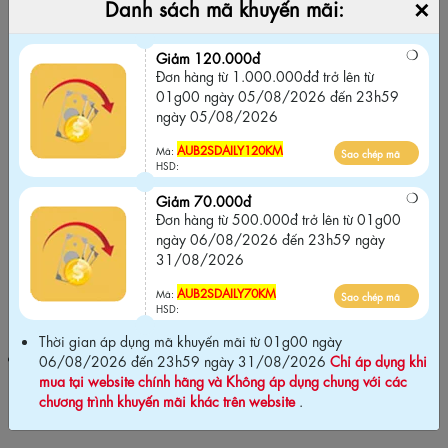
×
Danh sách mã khuyến mãi:
Giảm 120.000đ
Đơn hàng từ 1.000.000đđ trở lên từ 01g00
Giảm 120.000đ
ngày 05/08/2026 đến 23h59 ngày
Đơn hàng từ 1.000.000đđ trở lên từ
05/08/2026
01g00 ngày 05/08/2026 đến 23h59
ngày 05/08/2026
AUB2SDAILY120KM
Sao chép mã
Mã:
AUB2SDAILY120KM
Mã:
HSD:
Sao chép mã
HSD:
Giảm 70.000đ
Giảm 70.000đ
Đơn hàng từ 500.000đ trở lên từ 01g00
Đơn hàng từ 500.000đ trở lên từ 01g00
ngày 06/08/2026 đến 23h59 ngày
ngày 06/08/2026 đến 23h59 ngày
31/08/2026
31/08/2026
AUB2SDAILY70KM
Sao chép mã
Mã:
AUB2SDAILY70KM
Mã:
Sao chép mã
HSD:
HSD:
Thời gian áp dụng mã khuyến mãi từ 01g00 ngày
Thời gian áp dụng mã khuyến mãi từ 01g00 ngày 06/08/2026
06/08/2026 đến 23h59 ngày 31/08/2026
Chỉ áp dụng khi
đến 23h59 ngày 31/08/2026
Chỉ áp dụng khi mua tại website
mua tại website chính hãng và Không áp dụng chung với các
chính hãng và Không áp dụng chung với các chương trình khuyến
chương trình khuyến mãi khác trên website
.
mãi khác trên website
.