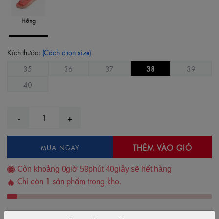
Hồng
Kích thước:
(Cách chọn size)
35
36
37
38
39
40
THÊM VÀO GIỎ
MUA NGAY
Còn khoảng
0
giờ
59
phút
39
giây sẽ hết hàng
Chỉ còn
1
sản phẩm trong kho.
Thêm vào yêu thích
Bỏ yêu thích