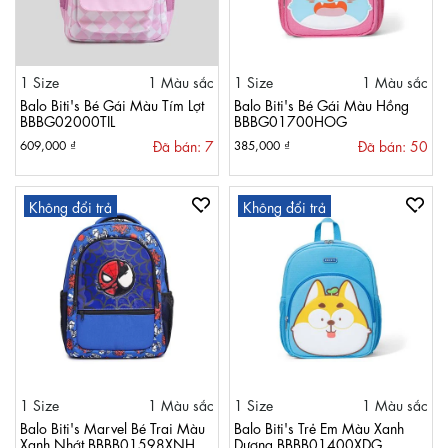
1 Size
1 Màu sắc
1 Size
1 Màu sắc
Balo Biti's Bé Gái Màu Tím Lợt
Balo Biti's Bé Gái Màu Hồng
BBBG02000TIL
BBBG01700HOG
Đã bán: 7
Đã bán: 50
609,000 ₫
385,000 ₫
Không đổi trả
Không đổi trả
1 Size
1 Màu sắc
1 Size
1 Màu sắc
Balo Biti's Marvel Bé Trai Màu
Balo Biti's Trẻ Em Màu Xanh
Xanh Nhớt BBBB01598XNH
Dương BBBB01400XDG