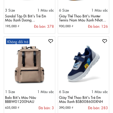
3 Size
1 Màu sắc
6 Size
1 Màu sắc
Sandal Tập Đi Biti's Trẻ Em
Giày Thể Thao Biti's Hunter
Màu Xanh Dương
Tennis Nam Màu Xanh Nhớt
BTB001501XDG
HSM010300XNH
Đã bán: 378
Đã bán: 126
195,000 ₫
930,000 ₫
Không đổi trả
1 Size
1 Màu sắc
6 Size
1 Màu sắc
Balo Biti's Màu Nâu
Giày Thể Thao Biti's Trẻ Em
BBBW01200NAU
Màu Xanh BSB008600XNH
Đã bán: 3
Đã bán: 283
635,000 ₫
390,000 ₫