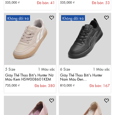
Đã bán: 41
Đã bán: 53
535,000 ₫
535,000 ₫
Không đổi trả
Không đổi trả
5 Size
1 Màu sắc
6 Size
1 Màu sắc
Giày Thể Thao Biti's Hunter Nữ
Giày Thể Thao Biti's Hunter
Màu Kem HSW008601KEM
Nam Màu Đen
DSMH10400DEN
Đã bán: 380
Đã bán: 167
735,000 ₫
810,000 ₫