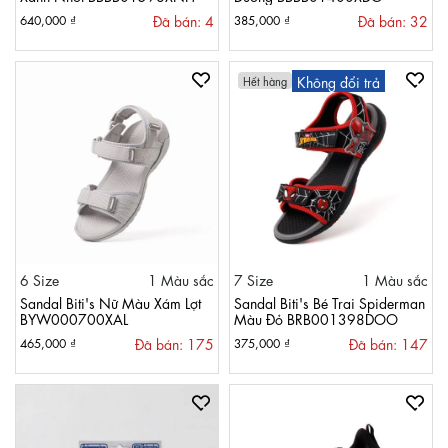
Đã bán: 4
Đã bán: 32
640,000 ₫
385,000 ₫
Không đổi trả
Hết hàng
6 Size
1 Màu sắc
7 Size
1 Màu sắc
Sandal Biti's Nữ Màu Xám Lợt
Sandal Biti's Bé Trai Spiderman
BYW000700XAL
Màu Đỏ BRB001398DOO
Đã bán: 175
Đã bán: 147
465,000 ₫
375,000 ₫