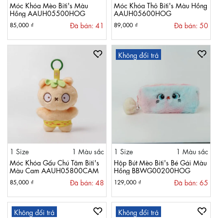
Móc Khóa Mèo Biti's Màu
Móc Khóa Thỏ Biti's Màu Hồng
Hồng AAUH05500HOG
AAUH05600HOG
Đã bán: 41
Đã bán: 50
85,000 ₫
89,000 ₫
Không đổi trả
1 Size
1 Màu sắc
1 Size
1 Màu sắc
Móc Khóa Gấu Chú Tâm Biti's
Hộp Bút Mèo Biti's Bé Gái Màu
Màu Cam AAUH05800CAM
Hồng BBWG00200HOG
Đã bán: 48
Đã bán: 65
85,000 ₫
129,000 ₫
Không đổi trả
Không đổi trả