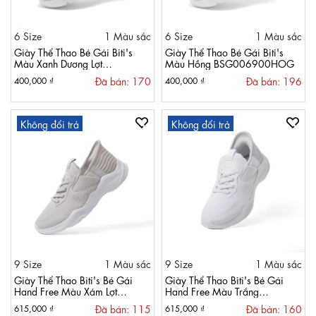
6 Size
1 Màu sắc
6 Size
1 Màu sắc
Giày Thể Thao Bé Gái Biti's
Giày Thể Thao Bé Gái Biti's
Màu Xanh Dương Lợt
Màu Hồng BSG006900HOG
BSG006900XDL
Đã bán: 170
Đã bán: 196
400,000 ₫
400,000 ₫
Không đổi trả
Không đổi trả
9 Size
1 Màu sắc
9 Size
1 Màu sắc
Giày Thể Thao Biti's Bé Gái
Giày Thể Thao Biti's Bé Gái
Hand Free Màu Xám Lợt
Hand Free Màu Trắng
BSG002800XAL
BSG002800TRG
Đã bán: 115
Đã bán: 160
615,000 ₫
615,000 ₫