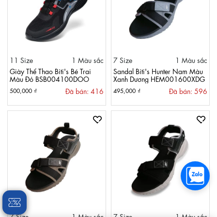
11 Size
1 Màu sắc
7 Size
1 Màu sắc
Giày Thể Thao Biti's Bé Trai
Sandal Biti's Hunter Nam Màu
Màu Đỏ BSB004100DOO
Xanh Dương HEM001600XDG
Đã bán: 416
Đã bán: 596
500,000 ₫
495,000 ₫
7 Size
1 Màu sắc
7 Size
1 Màu sắc