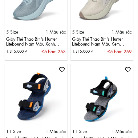
5 Size
1 Màu sắc
5 Size
1 Màu sắc
Giày Thể Thao Biti's Hunter
Giày Thể Thao Biti's Hunter
Litebound Nam Màu Xanh
Litebound Nam Màu Kem
Dương Lợt HSM009900XDL
HSM009900KEM
Đã bán: 263
Đã bán: 269
1,315,000 ₫
1,315,000 ₫
11 Size
1 Màu sắc
11 Size
1 Màu sắc
Sandal Biti's bé Trai Màu Xanh
Sandal Biti's Bé Trai Màu Xanh