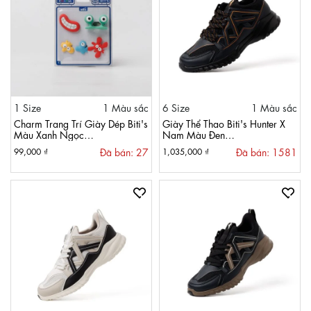
1 Size
1 Màu sắc
6 Size
1 Màu sắc
Charm Trang Trí Giày Dép Biti's
Giày Thể Thao Biti's Hunter X
Màu Xanh Ngọc
Nam Màu Đen
AAUH05200XNG
HSM011700DEN
Đã bán: 27
Đã bán: 1581
99,000 ₫
1,035,000 ₫