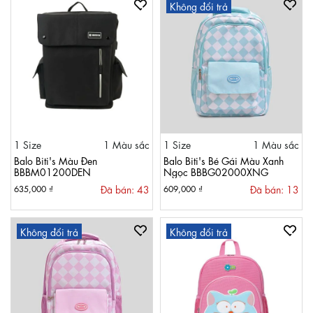
Không đổi trả
1 Size
1 Màu sắc
1 Size
1 Màu sắc
Balo Biti's Màu Đen
Balo Biti's Bé Gái Màu Xanh
BBBM01200DEN
Ngọc BBBG02000XNG
Đã bán: 43
Đã bán: 13
635,000 ₫
609,000 ₫
Không đổi trả
Không đổi trả