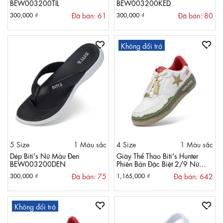
BEW003200TIL
BEW003200KED
Đã bán: 61
Đã bán: 80
300,000 ₫
300,000 ₫
Không đổi trả
5 Size
1 Màu sắc
4 Size
1 Màu sắc
Dép Biti's Nữ Màu Đen
Giày Thể Thao Biti's Hunter
BEW003200DEN
Phiên Bản Đặc Biệt 2/9 Nữ
Màu Kem Lợt HSW013500KEL
Đã bán: 75
Đã bán: 642
300,000 ₫
1,165,000 ₫
Không đổi trả