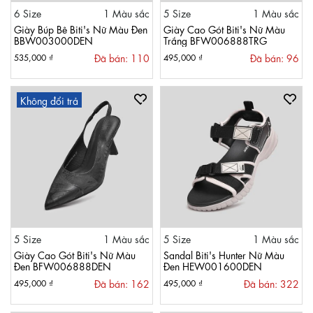
6 Size
1 Màu sắc
5 Size
1 Màu sắc
Giày Búp Bê Biti's Nữ Màu Đen
Giày Cao Gót Biti's Nữ Màu
BBW003000DEN
Trắng BFW006888TRG
Đã bán: 110
Đã bán: 96
535,000 ₫
495,000 ₫
Không đổi trả
5 Size
1 Màu sắc
5 Size
1 Màu sắc
Giày Cao Gót Biti's Nữ Màu
Sandal Biti's Hunter Nữ Màu
Đen BFW006888DEN
Đen HEW001600DEN
Đã bán: 162
Đã bán: 322
495,000 ₫
495,000 ₫