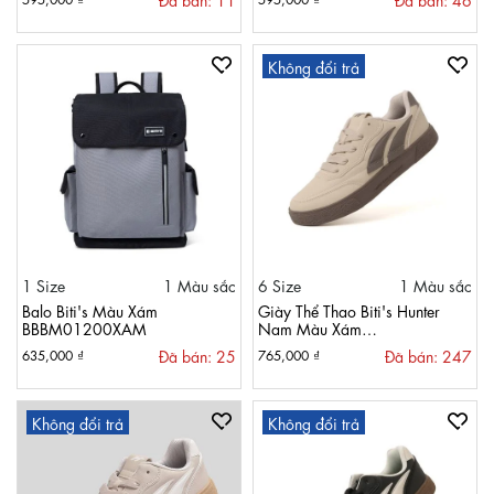
Không đổi trả
1 Size
1 Màu sắc
6 Size
1 Màu sắc
Balo Biti's Màu Xám
Giày Thể Thao Biti's Hunter
BBBM01200XAM
Nam Màu Xám
HSM008601XAM
Đã bán: 25
Đã bán: 247
635,000 ₫
765,000 ₫
Không đổi trả
Không đổi trả