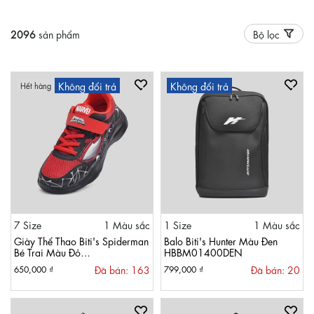
2096
sản phẩm
Bộ lọc
Không đổi trả
Không đổi trả
Hết hàng
7 Size
1 Màu sắc
1 Size
1 Màu sắc
Giày Thể Thao Biti's Spiderman
Balo Biti's Hunter Màu Đen
Bé Trai Màu Đỏ
HBBM01400DEN
BSB009298DOO
Đã bán: 163
Đã bán: 20
650,000 ₫
799,000 ₫