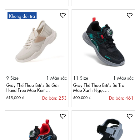
Không đổi trả
9 Size
1 Màu sắc
11 Size
1 Màu sắc
Giày Thể Thao Biti's Bé Gái
Giày Thể Thao Biti's Bé Trai
Hand Free Màu Kem
Màu Xanh Ngọc
BSG002800KEM
BSB004100XNG
Đã bán: 253
Đã bán: 461
615,000 ₫
500,000 ₫