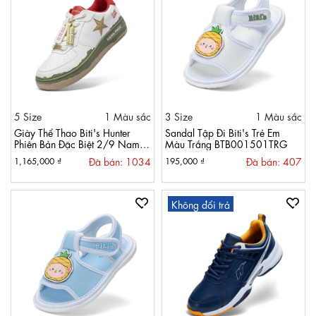
5 Size
1 Màu sắc
3 Size
1 Màu sắc
Giày Thể Thao Biti's Hunter
Sandal Tập Đi Biti's Trẻ Em
Phiên Bản Đặc Biệt 2/9 Nam
Màu Trắng BTB001501TRG
Màu Kem Lợt HSM013500KEL
Đã bán: 1034
Đã bán: 407
1,165,000 ₫
195,000 ₫
Không đổi trả