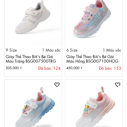
9 Size
1 Màu sắc
6 Size
1 Màu sắc
Giày Thể Thao Biti's Bé Gái
Giày Thể Thao Biti's Bé Gái
Màu Trắng BSG007500TRG
Màu Hồng BSG007100HOG
Đã bán: 124
Đã bán: 153
505,000 ₫
450,000 ₫