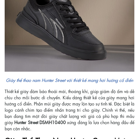
Giày thể thao nam Hunter Street với thiết kế mang hơi hướng cổ điển
Thiết kế giày đảm bảo thoải mái, thoáng khí, giúp giảm độ ẩm và dễ
chịu cho mỗi bước di chuyển. Kiểu dáng thiết kế của giày mang hơi
hướng cổ điển. Phần mũi giày được may lộn tạo sự tinh tế. Đặc biệt là
logo cánh chim tạo điểm nhấn trang trí cho giày. Chính vì thế, nếu
bạn đang tìm một đôi giày chất lượng với giá cả phù hợp thì mẫu
giày
Hunter Street DSMH10400
xứng đáng là lựa chọn hàng đầu để
bạn cân nhắc.