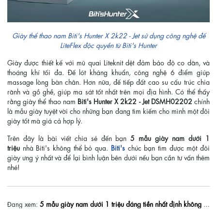
Giày thể thao nam Biti's Hunter X 2k22 - Jet sử dụng công nghệ đế
LiteFlex độc quyền từ Biti's Hunter
Giày được thiết kế với mũ quai Liteknit dệt đảm bảo độ co dãn, và
thoáng khí tối đa. Đế lót kháng khuẩn, công nghệ 6 điểm giúp
massage lòng bàn chân. Hơn nữa, đế tiếp đất cao su cấu trúc chia
rãnh và gồ ghề, giúp ma sát tốt nhất trên mọi địa hình. Có thể thấy
rằng giày thể thao nam
Biti's Hunter X 2k22 - Jet DSMH02202
chính
là mẫu giày tuyệt vời cho những bạn đang tìm kiếm cho mình một đôi
giày tốt mà giá cả hợp lý.
Trên đây là bài viết chia sẻ đến bạn
5 mẫu giày nam dưới 1
triệu
nhà Biti's không thể bỏ qua.
Biti's
chúc bạn tìm được một đôi
giày ưng ý nhất và để lại bình luận bên dưới nếu bạn cần tư vấn thêm
nhé!
5 mẫu giày nam dưới 1 triệu đáng tiền nhất định không thể bỏ qua
Đang xem: