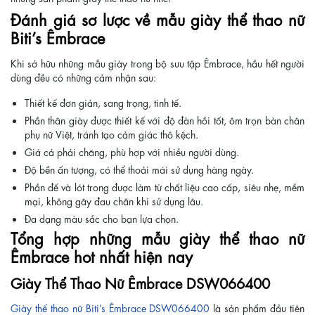
Đánh giá sơ lược về mẫu giày thể thao nữ
Biti’s Êmbrace
Khi sở hữu những mẫu giày trong bộ sưu tập Êmbrace, hầu hết người
dùng đều có những cảm nhận sau:
Thiết kế đơn giản, sang trọng, tinh tế.
Phần thân giày được thiết kế với độ đàn hồi tốt, ôm trọn bàn chân
phụ nữ Việt, tránh tạo cảm giác thô kệch.
Giá cả phải chăng, phù hợp với nhiều người dùng.
Độ bền ấn tượng, có thể thoải mái sử dụng hàng ngày.
Phần đế và lót trong được làm từ chất liệu cao cấp, siêu nhẹ, mềm
mại, không gây đau chân khi sử dụng lâu.
Đa dạng màu sắc cho bạn lựa chọn.
Tổng hợp những mẫu giày thể thao nữ
Êmbrace hot nhất hiện nay
Giày Thể Thao Nữ Êmbrace DSW066400
Giày thể thao nữ Biti’s Êmbrace DSW066400
là sản phẩm đầu tiên