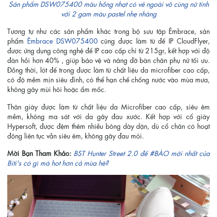
Sản phẩm DSW075400 màu hồng nhạt có vẻ ngoài vô cùng nữ tính
với 2 gam màu pastel nhẹ nhàng
Tương tự như các sản phẩm khác trong bộ sưu tập Êmbrace, sản
phẩm
Êmbrace DSW075400
cũng được làm từ đế IP CloudFlyer,
được ứng dụng công nghệ đế IP cao cấp chỉ từ 215gr, kết hợp với độ
đàn hồi hơn 40% , giúp bảo vệ và nâng đỡ bàn chân phụ nữ tối ưu.
Đồng thời, lót đế trong được làm từ chất liệu da microfiber cao cấp,
có độ mềm mịn siêu đỉnh, có thể hạn chế chống nước vào mùa mưa,
không gây mùi hôi hoặc ẩm mốc.
Thân giày được làm từ chất liệu da Microfiber cao cấp, siêu êm
mềm, không ma sát với da gây đau xước. Kết hợp với cổ giày
Hypersoft, được đệm thêm nhiều bông dày dặn, dù cổ chân có hoạt
động liên tục vẫn siêu êm, không gây đau mỏi.
Mời Bạn Tham Khảo:
BST Hunter Street 2.0 đế #BÀO mới nhất của
Biti's có gì mà hot hơn cả mùa hè?