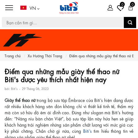
0
0
VN
Trang chủ
Xu Hướng Thời Trang
Điểm qua những mẫu giày thể thao nữ B...
Điểm qua những mẫu giày thể thao nữ
Biti's được yêu thích nhất hiện nay
bởi: Biti's
29 Tháng 06, 2023
Giày thể thao nữ
trong bộ sưu tập Êmbrace của Biti’s hiện đang được
rất nhiều khách hàng săn đón không chỉ vì thiết kế tinh tế, thẩm mỹ
mà còn sở hữu độ êm ái đỉnh cao. Đúng như slogan mà Biti’s hướng
đến: “Nâng niu bàn chân Việt”, bộ sưu tập lần này hứa hẹn sẽ giúp
khách hàng trải nghiệm những sản phẩm chất lượng với mức giá cực
kỳ phải chăng. Chần chờ gì nữa, cùng
Biti’s
tìm hiểu thông tin về
những sản phẩm giày thể thao nữ nhé!