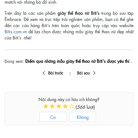
match với những bộ đồ xinh.
Trên đây là các sản phẩm
giày thể thao nữ Biti’s
trong bộ sưu tập
Êmbrace. Để xem và trực tiếp trải nghiệm sản phẩm, bạn có thể ghé
đến các cửa hàng Biti’s trên toàn quốc hoặc truy cập vảo website
Bitis.com.vn
để lựa chọn được những mẫu giày thể thao nữ đẹp nhất
của Biti’s nhé!
Điểm qua những mẫu giày thể thao nữ Biti's được yêu thích nhất hiện nay
Đang xem:
Bài trước
Bài sau
Nội dung này có hữu ích không?
(
566
lượt)
Có
Không