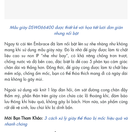
Mẫu giày DSW066400 được thiết kế với họa tiết lưới đơn giản
nhưng nổi bật
Ngay từ cái tên Êmbrace đã làm nổi bật lên sự nhẹ nhàng như không
mang khi sử dụng mẫu giày này. Đó là nhờ đế giày được làm từ chất
liệu cao su non IP “nhẹ như bay”, có khả năng chống trơn trượt,
chống nước và độ bền cao, đặc biệt là đế cao 5 phân tạo cảm giác
chân dài và thẳng hơn. Đồng thời, đế giày cũng được làm từ chất liệu
mềm xốp, chống ẩm mốc, bạn có thể thỏa thích mang đi cả ngày dài
mà không lo gây mùi.
Ngoài sử dụng vải knit 1 lớp đàn hồi, ôm sát đường cong chân đầy
thẩm mỹ, phần thân trên giày còn chứa các lỗ thoáng khí, đảm bảo
lưu thông khí hiệu quả, không gây bí bách. Hơn nữa, sản phẩm cũng
rất dễ vệ sinh, lau chùi khi bị dính bẩn.
Mời Bạn Tham Khảo:
3 cách xử lý giày thể thao bị mốc hiệu quả và
nhanh chóng