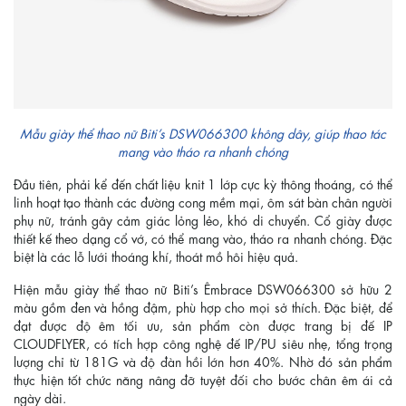
Mẫu giày thể thao nữ Biti’s DSW066300 không dây, giúp thao tác
mang vào tháo ra nhanh chóng
Đầu tiên, phải kể đến chất liệu knit 1 lớp cực kỳ thông thoáng, có thể
linh hoạt tạo thành các đường cong mềm mại, ôm sát bàn chân người
phụ nữ, tránh gây cảm giác lỏng lẻo, khó di chuyển. Cổ giày được
thiết kế theo dạng cổ vớ, có thể mang vào, tháo ra nhanh chóng. Đặc
biệt là các lỗ lưới thoáng khí, thoát mồ hôi hiệu quả.
Hiện mẫu giày thể thao nữ Biti’s Êmbrace DSW066300 sở hữu 2
màu gồm đen và hồng đậm, phù hợp cho mọi sở thích. Đặc biệt, để
đạt được độ êm tối ưu, sản phẩm còn được trang bị đế IP
CLOUDFLYER, có tích hợp công nghệ đế IP/PU siêu nhẹ, tổng trọng
lượng chỉ từ 181G và độ đàn hồi lớn hơn 40%. Nhờ đó sản phẩm
thực hiện tốt chức năng nâng đỡ tuyệt đối cho bước chân êm ái cả
ngày dài.