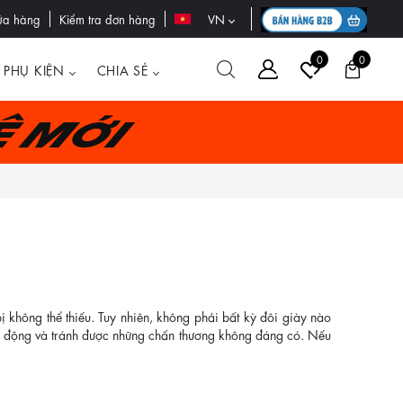
ửa hàng
Kiểm tra đơn hàng
VN
0
0
PHỤ KIỆN
CHIA SẺ
ệ mới
 không thể thiếu. Tuy nhiên, không phải bất kỳ đôi giày nào
vận động và tránh được những chấn thương không đáng có. Nếu