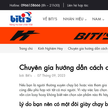
Hotline:
0966158666
(8h – 21h30)
Liên hệ hợp tác
VỀ BITI'S
NHÃN HIỆU
NAM
Biti
Trang chủ
Kinh Nghiệm Hay
Chuyên gia hướng dẫn cách 
Chuyên gia hướng dẫn cách c
bởi: Biti's
07 Tháng 09, 2023
Nếu bạn là người thường xuyên chạy bộ hoặc vừa tham gia bộ
cũng đều phù hợp với tất cả mọi người. Vì vậy việc lựa chọ
vẫn còn loay hoay không biết nên chọn sản phẩm nào thì hã
Lý do bạn nên có một đôi giày chạy b