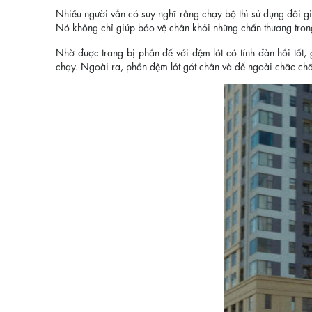
Nhiều người vẫn có suy nghĩ rằng chạy bộ thì sử dụng đôi gi
Nó không chỉ giúp bảo vệ chân khỏi những chấn thương trong 
Nhờ được trang bị phần đế với đệm lót có tính đàn hồi tốt
chạy. Ngoài ra, phần đệm lót gót chân và đế ngoài chắc chắ