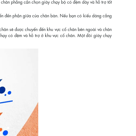
 chân phẳng cần chọn giày chạy bộ có đệm dày và hỗ trợ tốt
uyển đến phần giữa của chân bàn. Nếu bạn có kiểu dáng cẳng
chân sẽ được chuyển đến khu vực cổ chân bên ngoài và chân
chạy có đệm và hỗ trợ ở khu vực cổ chân. Một đôi giày chạy