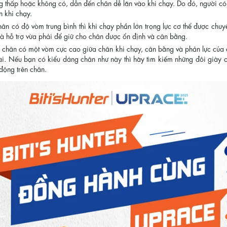
 thấp hoặc không có, dẫn đến chân dễ lăn vào khi chạy. Do đó, người có
n khi chạy.
hân có độ vòm trung bình thì khi chạy phần lớn trọng lực cơ thể được ch
à hỗ trợ vừa phải để giữ cho chân được ổn định và cân bằng.
 chân có một vòm cực cao giữa chân khi chạy, cân bằng và phản lực của 
oài. Nếu bạn có kiểu dáng chân như này thì hãy tìm kiếm những đôi giày 
động trên chân.