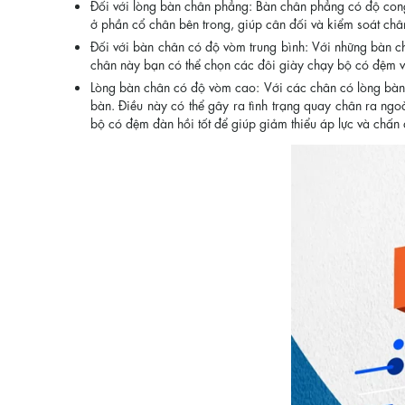
Đối với lòng bàn chân phẳng: Bàn chân phẳng có độ cong
ở phần cổ chân bên trong, giúp cân đối và kiểm soát châ
Đối với bàn chân có độ vòm trung bình: Với những bàn c
chân này bạn có thể chọn các đôi giày chạy bộ có đệm v
Lòng bàn chân có độ vòm cao: Với các chân có lòng bàn
bàn. Điều này có thể gây ra tình trạng quay chân ra ng
bộ có đệm đàn hồi tốt để giúp giảm thiểu áp lực và chấn 