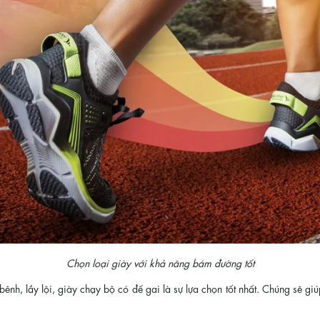
Chọn loại giày với khả năng bám đường tốt
ênh, lầy lội, giày chạy bộ có đế gai là sự lựa chọn tốt nhất. Chúng sẽ