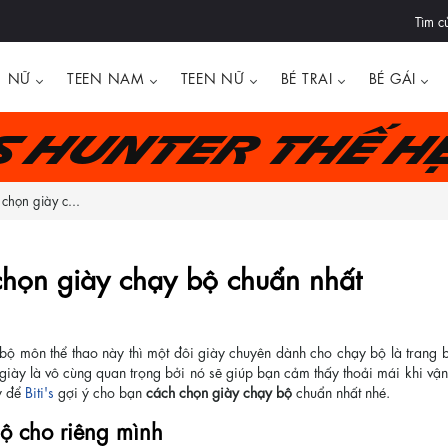
Tìm c
NỮ
TEEN NAM
TEEN NỮ
BÉ TRAI
BÉ GÁI
's Hunter thế h
chọn giày c...
họn giày chạy bộ chuẩn nhất
 môn thể thao này thì một đôi giày chuyên dành cho chạy bộ là trang bị
n giày là vô cùng quan trọng bởi nó sẽ giúp bạn cảm thấy thoải mái khi 
y để
Biti's
gợi ý cho bạn
cách chọn giày chạy bộ
chuẩn nhất nhé.
ộ cho riêng mình