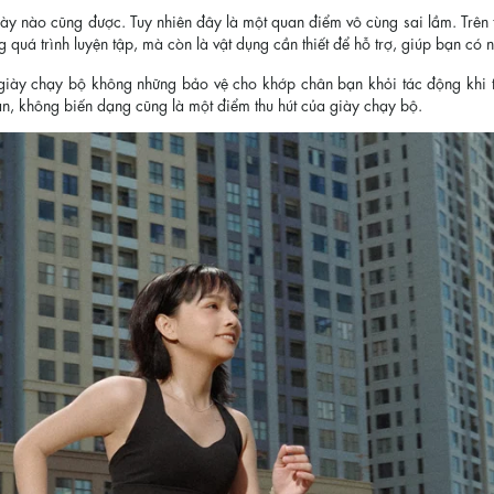
ày nào cũng được. Tuy nhiên đây là một quan điểm vô cùng sai lầm. Trên t
quá trình luyện tập, mà còn là vật dụng cần thiết để hỗ trợ, giúp bạn có
, giày chạy bộ không những bảo vệ cho khớp chân bạn khỏi tác động khi t
n, không biến dạng cũng là một điểm thu hút của giày chạy bộ.